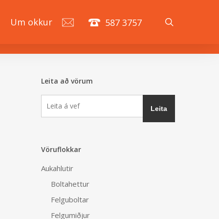
search
á
Um okkur
587 3757
Leita að vörum
Vöruflokkar
Aukahlutir
Boltahettur
Felguboltar
Felgumiðjur