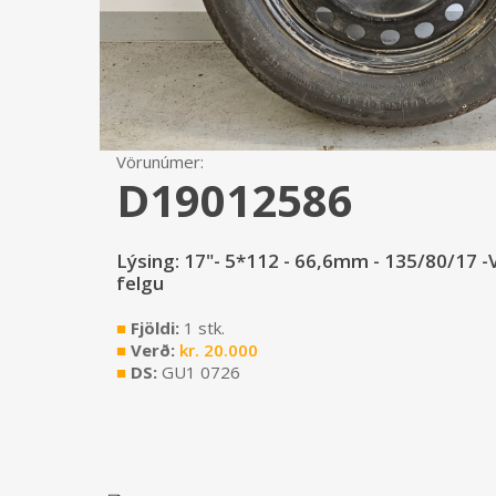
Vörunúmer:
D19012586
Lýsing: 17"- 5*112 - 66,6mm - 135/80/17 -
felgu
■
Fjöldi:
1 stk.
■
Verð:
kr.
20.000
■
DS:
GU1 0726