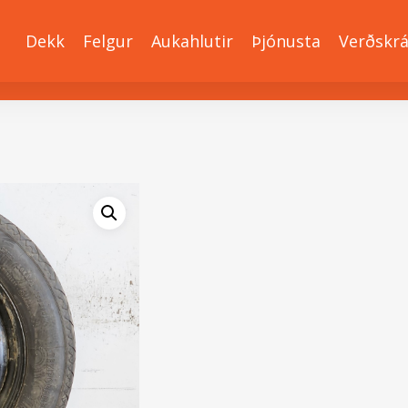
Dekk
Felgur
Aukahlutir
Þjónusta
Verðskr