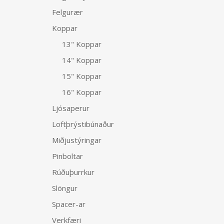
Felgurær
Koppar
13" Koppar
14" Koppar
15" Koppar
16" Koppar
Ljósaperur
Loftþrýstibúnaður
Miðjustýringar
Pinboltar
Rúðuþurrkur
Slöngur
Spacer-ar
Verkfæri