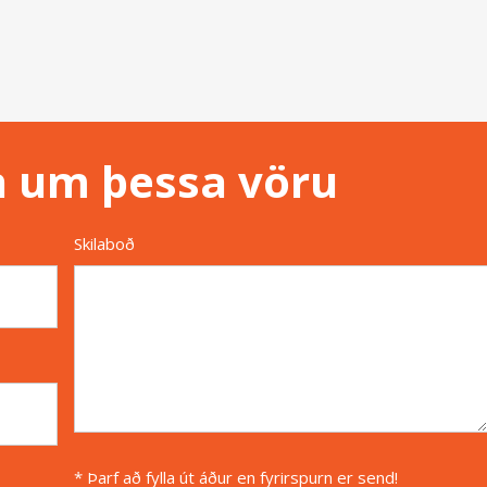
n um þessa vöru
Skilaboð
* Þarf að fylla út áður en fyrirspurn er send!