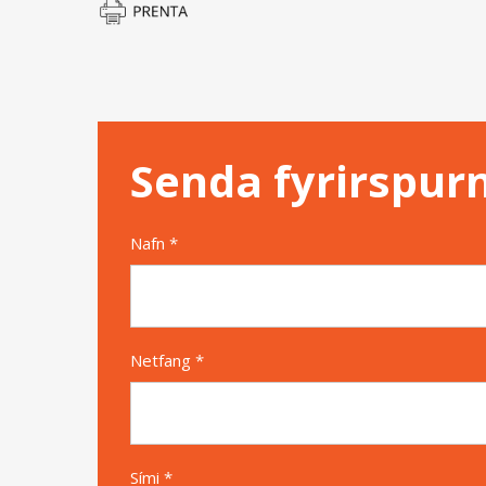
Senda fyrirspur
Nafn *
Netfang *
Sími *