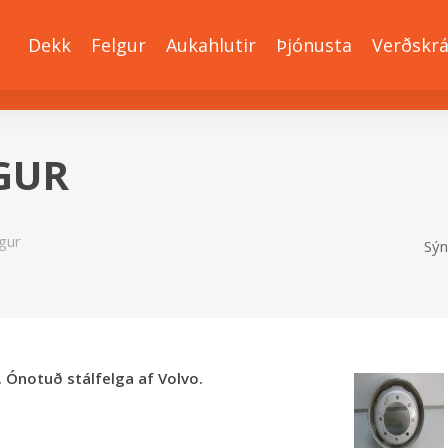
Dekk
Felgur
Aukahlutir
Þjónusta
Verðskr
LGUR
lgur
Sýn
. Ónotuð stálfelga af Volvo.