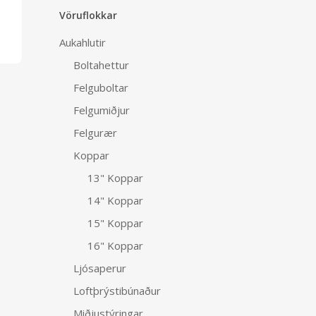
Vöruflokkar
Aukahlutir
Boltahettur
Felguboltar
Felgumiðjur
Felgurær
Koppar
13" Koppar
14" Koppar
15" Koppar
16" Koppar
Ljósaperur
Loftþrýstibúnaður
Miðjustýringar