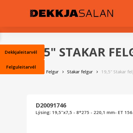
Skip
0
to
main
content
19,5" STAKAR FE
Dekkjaleitarvél
Felguleitarvél
Heim
Felgur
Stakar felgur
19,5" Stakar fe
D20091746
Lýsing: 19,5"x7,5 - 8*275 - 220,1 mm- ET 156