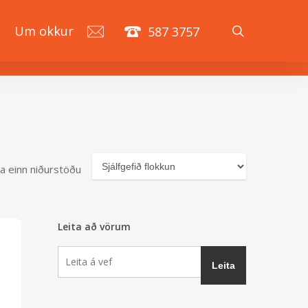
search
á
Um okkur
587 3757
a einn niðurstöðu
Leita að vörum