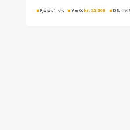
■
Fjöldi:
1 stk.
■
Verð:
kr.
25.000
■
DS:
GVB