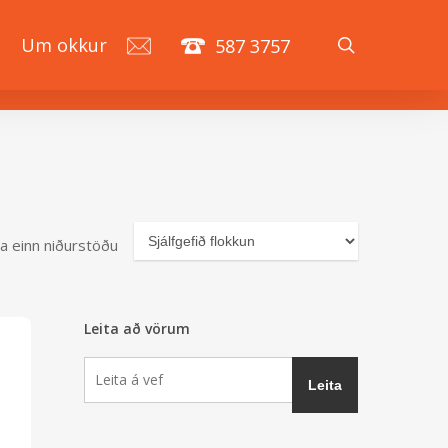
search
á
Um okkur
587 3757
a einn niðurstöðu
Leita að vörum