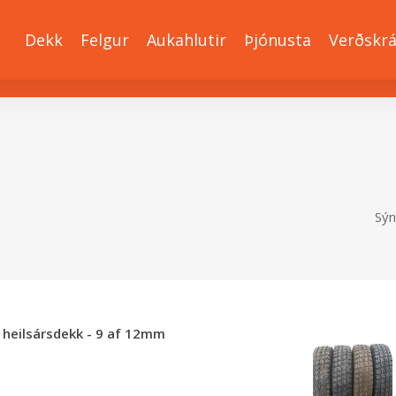
Dekk
Felgur
Aukahlutir
Þjónusta
Verðskr
Sýn
ð heilsársdekk - 9 af 12mm