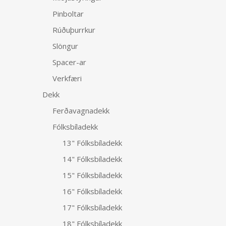
Pinboltar
Rúðuþurrkur
Slöngur
Spacer-ar
Verkfæri
Dekk
Ferðavagnadekk
Fólksbíladekk
13" Fólksbíladekk
14" Fólksbíladekk
15" Fólksbíladekk
16" Fólksbíladekk
17" Fólksbíladekk
18" Fólksbíladekk