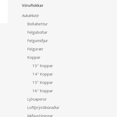
Vöruflokkar
Aukahlutir
Boltahettur
Felguboltar
Felgumiðjur
Felgurær
Koppar
13" Koppar
14" Koppar
15" Koppar
16" Koppar
Ljósaperur
Loftþrýstibúnaður
Miðjustýringar