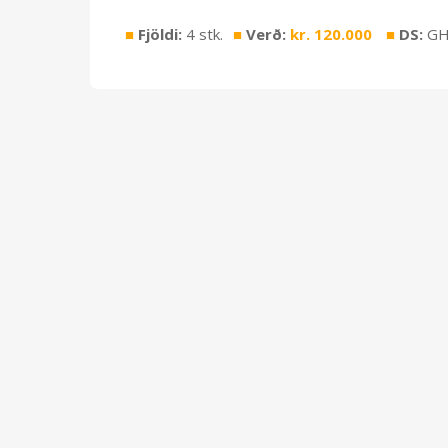
■
Fjöldi:
4 stk.
■
Verð:
kr.
120.000
■
DS:
GH