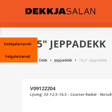
Skip
0
to
main
content
16,5" JEPPADEKK
Dekkjaleitarvél
Felguleitarvél
Heim
Dekk
Jeppadekk
16,5" Jeppadekk
V09122204
Lýsing: 33-12,5-16,5 - Courser Radial - Notu