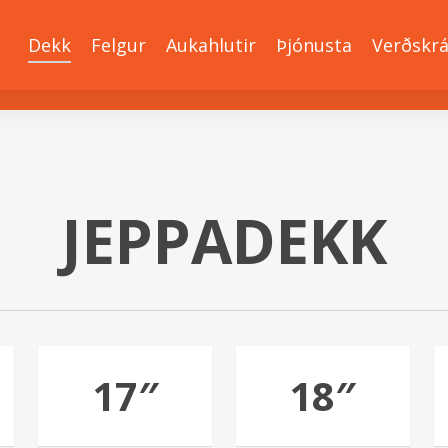
Dekk
Felgur
Aukahlutir
Þjónusta
Verðskr
JEPPADEKK
17″
18″