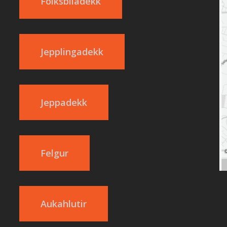
Fólksbíladekk
Jepplingadekk
Jeppadekk
Felgur
Aukahlutir