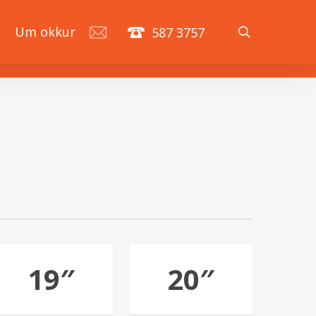
search
á
Um okkur
587 3757
19″
20″