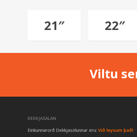
21″
22″
Viltu s
DEKKJASALAN
Einkunnarorð Dekkjasölunnar eru:
Við leysum það!