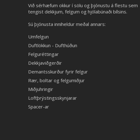
Við sérhæfum okkur í sölu og þjónustu á flestu sem
tengist dekkjum, felgum og hjólabúnaði bílsins.
Sú þjónusta inniheldur meðal annars:
Umfelgun
Duftlökkun - Dufthúðun
Felguréttingar
Dekkjaviðgerðir
Demantsskurður fyrir felgur
Rær, boltar og felgumiðjur
Miðjuhringir
Loftþrýstingsskynjarar
Spacer-ar