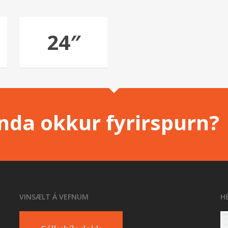
24″
enda okkur fyrirspurn?
VINSÆLT Á VEFNUM
H