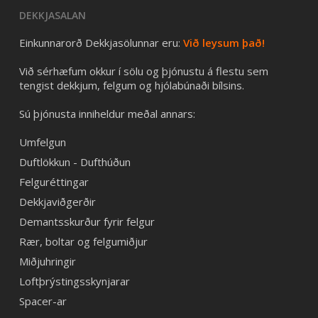
DEKKJASALAN
Einkunnarorð Dekkjasölunnar eru:
Við leysum það!
Við sérhæfum okkur í sölu og þjónustu á flestu sem
tengist dekkjum, felgum og hjólabúnaði bílsins.
Sú þjónusta inniheldur meðal annars:
Umfelgun
Duftlökkun - Dufthúðun
Felguréttingar
Dekkjaviðgerðir
Demantsskurður fyrir felgur
Rær, boltar og felgumiðjur
Miðjuhringir
Loftþrýstingsskynjarar
Spacer-ar