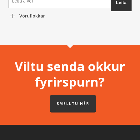
Vöruflokkar
Viltu senda okkur
fyrirspurn?
SMELLTU HÉR