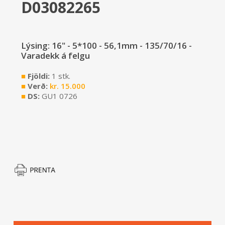
D03082265
Lýsing: 16" - 5*100 - 56,1mm - 135/70/16 -
Varadekk á felgu
■
Fjöldi:
1 stk.
■
Verð:
kr.
15.000
■
DS:
GU1 0726