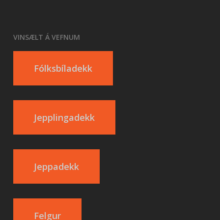
VINSÆLT Á VEFNUM
Fólksbíladekk
Jepplingadekk
Jeppadekk
Felgur