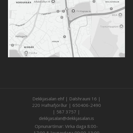
Dekkjasalan ehf | Dalshrauni 16 |
220 Hafnafjörður | 650406-2490
| 587 3757 |
dekkjasalan@dekkjasalan.is
Opnunartímar: Virka daga 8:00-
17:00 & laugardaga 09:00-13:00