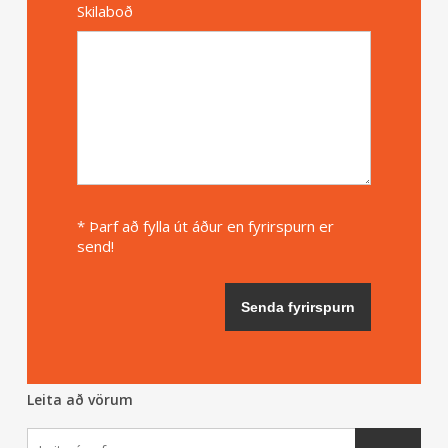
Skilaboð
* Þarf að fylla út áður en fyrirspurn er
send!
Leita að vörum