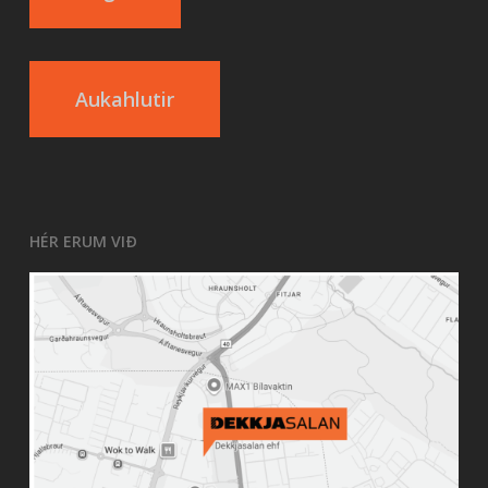
Aukahlutir
HÉR ERUM VIÐ