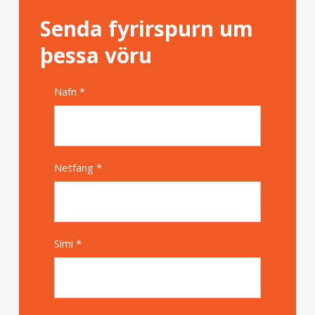
Senda fyrirspurn um
þessa vöru
Nafn *
Alternative
Netfang *
Sími *