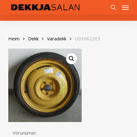
Skip
0
Menu
to
search
main
content
Heim
Dekk
Varadekk
D03082265
Vörunúmer: