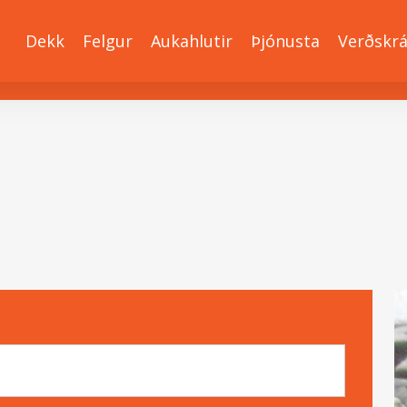
Dekk
Felgur
Aukahlutir
Þjónusta
Verðskr