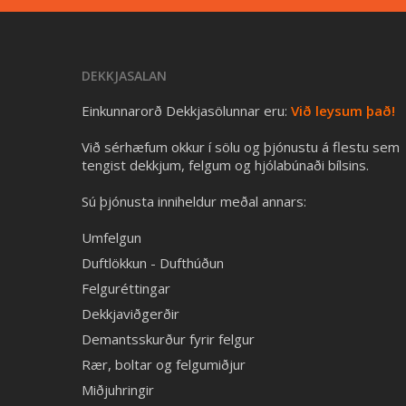
DEKKJASALAN
Einkunnarorð Dekkjasölunnar eru:
Við leysum það!
Við sérhæfum okkur í sölu og þjónustu á flestu sem
tengist dekkjum, felgum og hjólabúnaði bílsins.
Sú þjónusta inniheldur meðal annars:
Umfelgun
Duftlökkun - Dufthúðun
Felguréttingar
Dekkjaviðgerðir
Demantsskurður fyrir felgur
Rær, boltar og felgumiðjur
Miðjuhringir