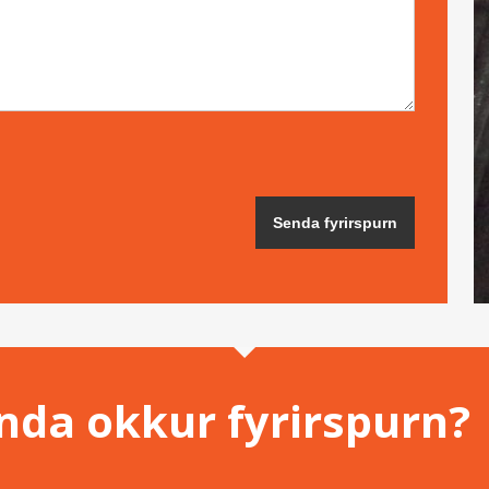
enda okkur fyrirspurn?