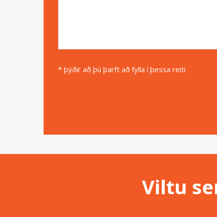
* þýðir að þú þarft að fylla í þessa reiti
Alternative:
Viltu s