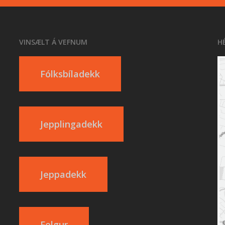
VINSÆLT Á VEFNUM
H
Fólksbíladekk
Jepplingadekk
Jeppadekk
Felgur