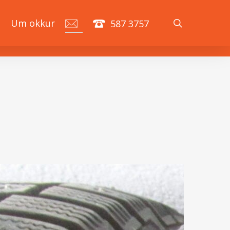
search
á
Um okkur
587 3757