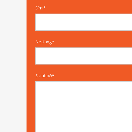
Sími*
Netfang*
Skilaboð*