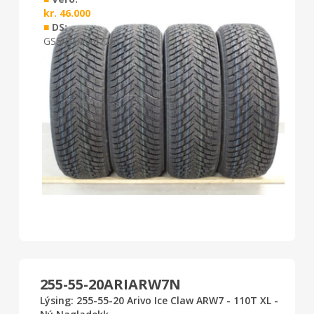
kr.
46.000
■
DS:
GS5/GH30 0726
255-55-20ARIARW7N
Lýsing: 255-55-20 Arivo Ice Claw ARW7 - 110T XL -