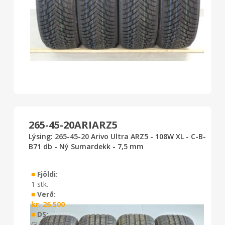
265-45-20ARIARZ5
Lýsing: 265-45-20 Arivo Ultra ARZ5 - 108W XL - C-B-
B71 db - Ný Sumardekk - 7,5 mm
■
Fjöldi:
1 stk.
■
Verð:
kr.
26.500
■
DS:
GU2 0726