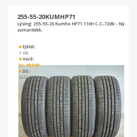
255-55-20KUMHP71
Lýsing: 255-55-20 Kumho HP71 110H C-C-72db - Ný
sumardekk.
■
Fjöldi:
1 stk.
■
Verð:
kr.
49.500
■
DS:
GU2 0726