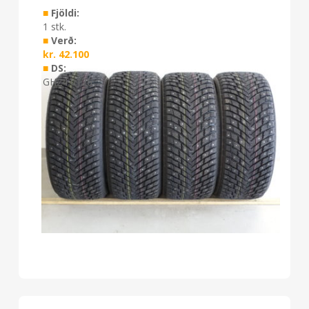
■
Fjöldi:
1 stk.
■
Verð:
kr.
42.100
■
DS:
GH24 0126