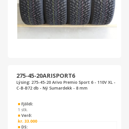
275-45-20ARISPORT6
Lýsing: 275-45-20 Arivo Premio Sport 6 - 110V XL -
C-B-B72 db - Ný Sumardekk - 8 mm
■
Fjöldi:
1 stk.
■
Verð:
kr.
33.000
■
DS: