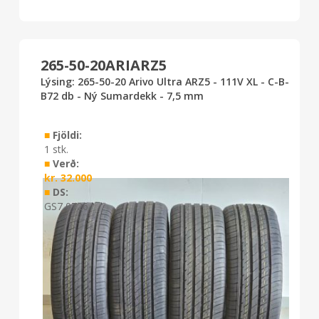
265-50-20ARIARZ5
Lýsing: 265-50-20 Arivo Ultra ARZ5 - 111V XL - C-B-
B72 db - Ný Sumardekk - 7,5 mm
■
Fjöldi:
1 stk.
■
Verð:
kr.
32.000
■
DS:
GS7 0726