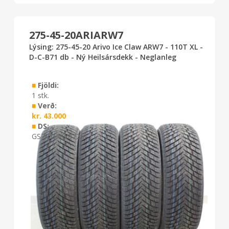
275-45-20ARIARW7
Lýsing: 275-45-20 Arivo Ice Claw ARW7 - 110T XL -
D-C-B71 db - Ný Heilsársdekk - Neglanleg
■
Fjöldi:
1 stk.
■
Verð:
kr.
43.000
■
DS:
GS7/GH08 0726