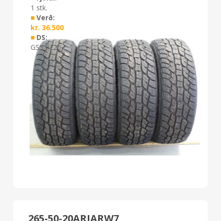
1 stk.
■
Verð:
kr.
36.500
■
DS:
GS5 0726
265-50-20ARIARW7