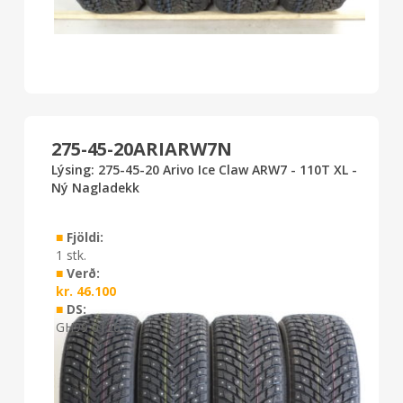
275-45-20ARIARW7N
Lýsing: 275-45-20 Arivo Ice Claw ARW7 - 110T XL -
Ný Nagladekk
■
Fjöldi:
1 stk.
■
Verð:
kr.
46.100
■
DS:
GH99 0126