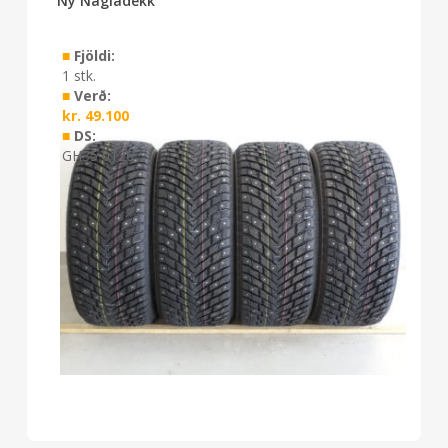
Ný Nagladekk
■
Fjöldi:
1 stk.
■
Verð:
kr.
49.100
■
DS:
GH35 0126