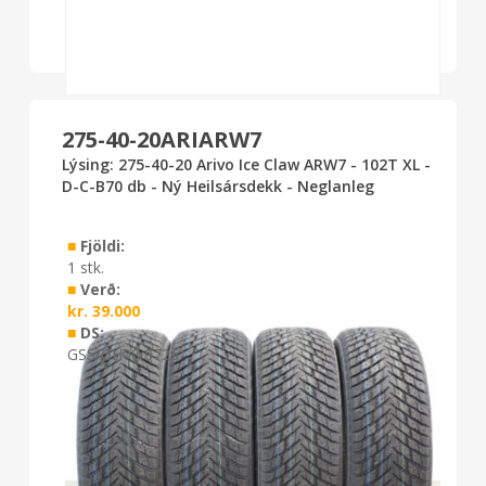
275-40-20ARIARW7
Lýsing: 275-40-20 Arivo Ice Claw ARW7 - 102T XL -
D-C-B70 db - Ný Heilsársdekk - Neglanleg
■
Fjöldi:
1 stk.
■
Verð:
kr.
39.000
■
DS:
GS5/GH08 0726