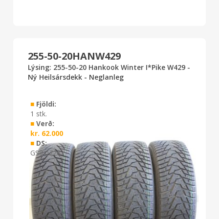
255-50-20HANW429
Lýsing: 255-50-20 Hankook Winter I*Pike W429 -
Ný Heilsársdekk - Neglanleg
■
Fjöldi:
1 stk.
■
Verð:
kr.
62.000
■
DS:
GS3 0726