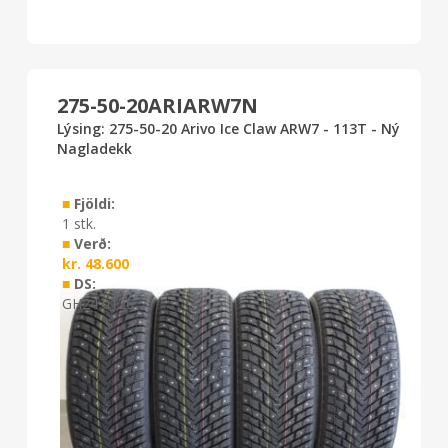
275-50-20ARIARW7N
Lýsing: 275-50-20 Arivo Ice Claw ARW7 - 113T - Ný
Nagladekk
■
Fjöldi:
1 stk.
■
Verð:
kr.
48.600
■
DS:
GH24 0126