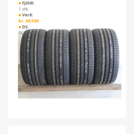
■
Fjöldi:
1 stk.
■
Verð:
kr.
49.500
■
DS:
GU2 0726