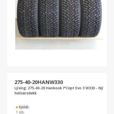
275-40-20HANW330
Lýsing: 275-40-20 Hankook I*Cept Evo 3 W330 - Ný
heilsársdekk
■
Fjöldi:
1 stk.