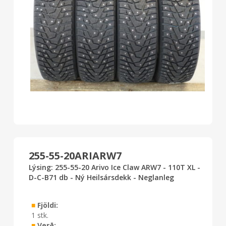
255-55-20ARIARW7
Lýsing: 255-55-20 Arivo Ice Claw ARW7 - 110T XL -
D-C-B71 db - Ný Heilsársdekk - Neglanleg
■
Fjöldi:
1 stk.
■
Verð: