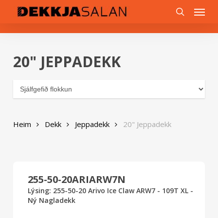
Skip
0
Menu
to
search
main
content
20" JEPPADEKK
Heim
Dekk
Jeppadekk
20" Jeppadekk
255-50-20ARIARW7N
Lýsing: 255-50-20 Arivo Ice Claw ARW7 - 109T XL -
Ný Nagladekk