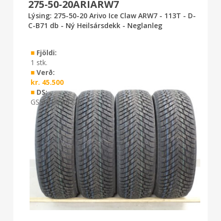
275-50-20ARIARW7
Lýsing: 275-50-20 Arivo Ice Claw ARW7 - 113T - D-
C-B71 db - Ný Heilsársdekk - Neglanleg
■
Fjöldi:
1 stk.
■
Verð:
kr.
45.500
■
DS:
GS5/GH05 0726