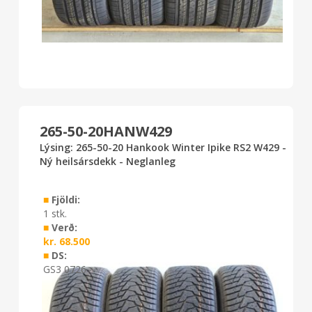
265-50-20HANW429
Lýsing: 265-50-20 Hankook Winter Ipike RS2 W429 -
Ný heilsársdekk - Neglanleg
■
Fjöldi:
1 stk.
■
Verð:
kr.
68.500
■
DS:
GS3 0726