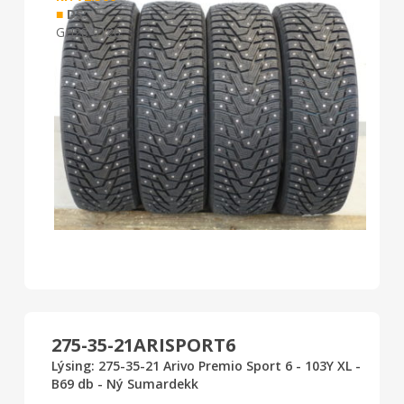
■
DS:
GH28 0126
275-35-21ARISPORT6
Lýsing: 275-35-21 Arivo Premio Sport 6 - 103Y XL -
B69 db - Ný Sumardekk