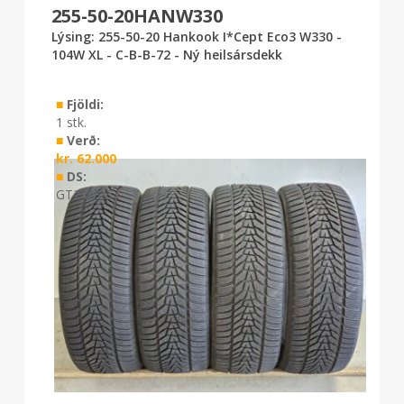
255-50-20HANW330
Lýsing: 255-50-20 Hankook I*Cept Eco3 W330 -
104W XL - C-B-B-72 - Ný heilsársdekk
■
Fjöldi:
1 stk.
■
Verð:
kr.
62.000
■
DS:
GT2 0726