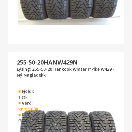
255-50-20HANW429N
Lýsing: 255-50-20 Hankook Winter I*Pike W429 -
Ný Nagladekk
■
Fjöldi:
1 stk.
■
Verð:
kr.
65.000
■
DS:
GH28 0126