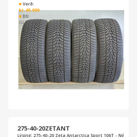
■
Verð:
kr.
65.000
■
DS:
GS7 0726
275-40-20ZETANT
Lýsing: 275-40-20 Zeta Antarctica Sport 106T - Ný