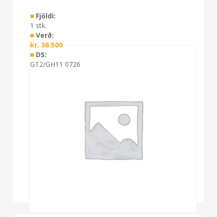
■
Fjöldi:
1 stk.
■
Verð:
kr.
36.500
■
DS:
GT2/GH11 0726