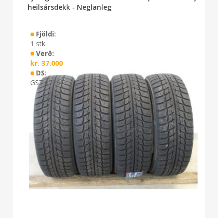
heilsársdekk - Neglanleg
■
Fjöldi:
1 stk.
■
Verð:
kr.
37.000
■
DS:
GS7 0726