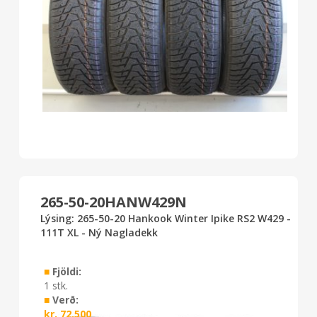
265-50-20HANW429N
Lýsing: 265-50-20 Hankook Winter Ipike RS2 W429 -
111T XL - Ný Nagladekk
■
Fjöldi:
1 stk.
■
Verð:
kr.
72.500