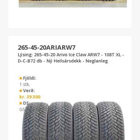
265-45-20ARIARW7
Lýsing: 265-45-20 Arivo Ice Claw ARW7 - 108T XL -
D-C-B72 db - Ný Heilsársdekk - Neglanleg
■
Fjöldi:
1 stk.
■
Verð:
kr.
39.500
■
DS:
GS7/GH22 0726