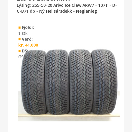
Lýsing: 265-50-20 Arivo Ice Claw ARW7 - 107T - D-
C-B71 db - Ný Heilsársdekk - Neglanleg
■
Fjöldi:
1 stk.
■
Verð:
kr.
41.000
■
DS:
GS5/GH36 0726