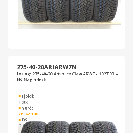
275-40-20ARIARW7N
Lýsing: 275-40-20 Arivo Ice Claw ARW7 - 102T XL -
Ný Nagladekk
■
Fjöldi:
1 stk.
■
Verð:
kr.
42.100
■
DS:
GH24 0126