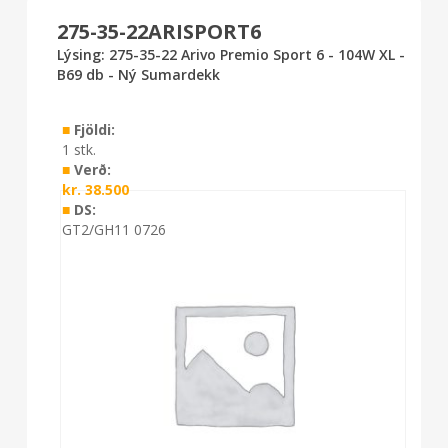
275-35-22ARISPORT6
Lýsing: 275-35-22 Arivo Premio Sport 6 - 104W XL -
B69 db - Ný Sumardekk
■
Fjöldi:
1 stk.
■
Verð:
kr.
38.500
■
DS:
GT2/GH11 0726