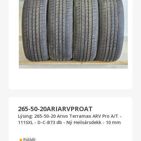
265-50-20ARIARVPROAT
Lýsing: 265-50-20 Arivo Terramax ARV Pro A/T -
111SXL - D-C-B73 db - Ný Heilsársdekk - 10 mm
■
Fjöldi: