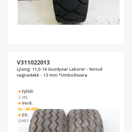
V311022013
Lýsing: 11,0-16 Goodyear Laborer - Notuð
vagnadekk - 13 mm *Umboðsvara
■
Fjöldi:
2 stk.
■
Verð:
kr.
48.000
■
DS:
GH01 0126