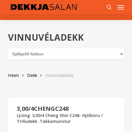
Skip
0
Menu
to
search
main
content
VINNUVÉLADEKK
Heim
Dekk
Vinnuvéladekk
3,00/4CHENGC248
Lýsing: 3,00/4 Cheng Shin C248- Hjólböru /
Trilludekk .Takkamunstur