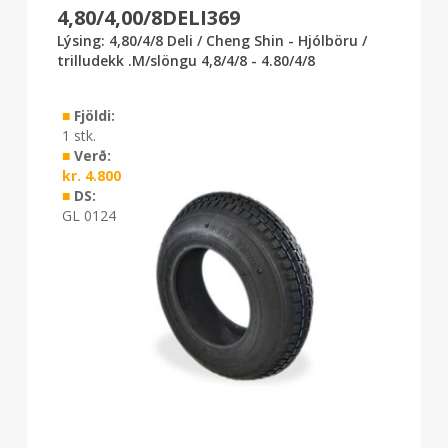
4,80/4,00/8DELI369
Lýsing: 4,80/4/8 Deli / Cheng Shin - Hjólböru /
trilludekk .M/slöngu 4,8/4/8 - 4.80/4/8
■
Fjöldi:
1 stk.
■
Verð:
kr.
4.800
■
DS:
GL 0124