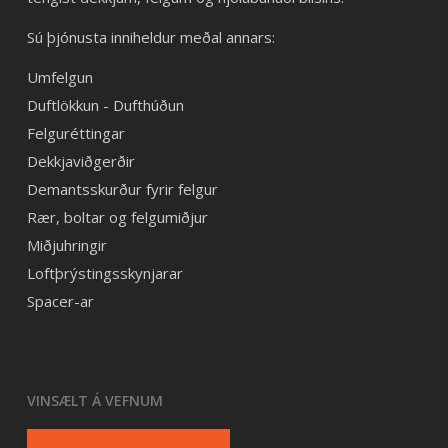
Sú þjónusta inniheldur meðal annars:
Umfelgun
Duftlökkun - Dufthúðun
Felguréttingar
Dekkjaviðgerðir
Demantsskurður fyrir felgur
Rær, boltar og felgumiðjur
Miðjuhringir
Loftþrýstingsskynjarar
Spacer-ar
VINSÆLT Á VEFNUM