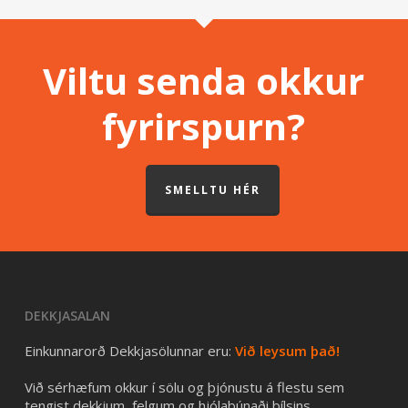
Viltu senda okkur
fyrirspurn?
SMELLTU HÉR
DEKKJASALAN
Einkunnarorð Dekkjasölunnar eru:
Við leysum það!
Við sérhæfum okkur í sölu og þjónustu á flestu sem
tengist dekkjum, felgum og hjólabúnaði bílsins.