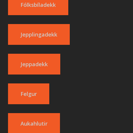
Fólksbíladekk
Jepplingadekk
Jeppadekk
Felgur
Aukahlutir