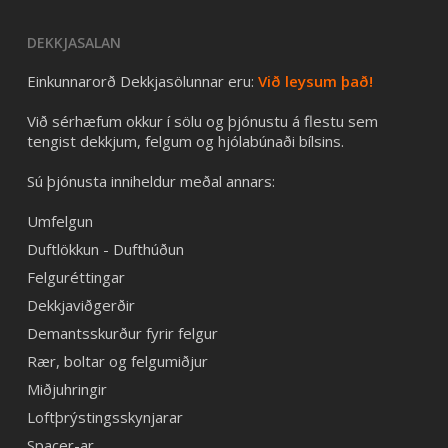
DEKKJASALAN
Einkunnarorð Dekkjasölunnar eru:
Við leysum það!
Við sérhæfum okkur í sölu og þjónustu á flestu sem
tengist dekkjum, felgum og hjólabúnaði bílsins.
Sú þjónusta inniheldur meðal annars:
Umfelgun
Duftlökkun - Dufthúðun
Felguréttingar
Dekkjaviðgerðir
Demantsskurður fyrir felgur
Rær, boltar og felgumiðjur
Miðjuhringir
Loftþrýstingsskynjarar
Spacer-ar