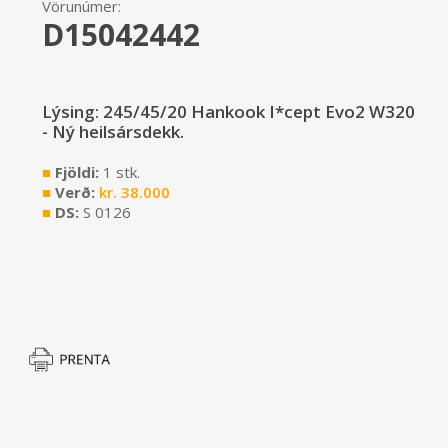
Vörunúmer:
D15042442
Lýsing: 245/45/20 Hankook I*cept Evo2 W320
- Ný heilsársdekk.
■
Fjöldi:
1 stk.
■
Verð:
kr.
38.000
■
DS:
S 0126