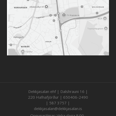
Dekkjasalan ehf | Dalshrauni 16 |
220 Hafnafjörður | 650406-2490
| 587 3757 |
dekkjasalan@dekkjasalan.is
Opnunartímar: Virka daga 8:00-