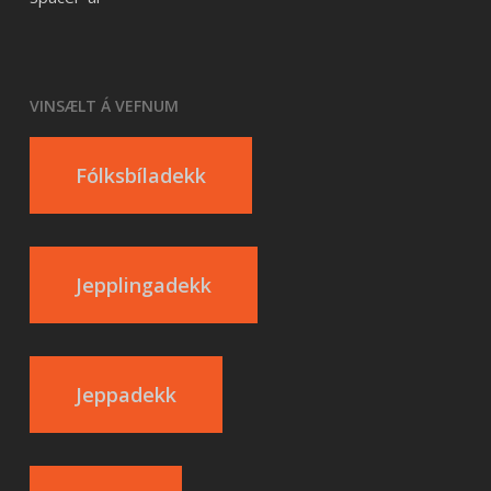
VINSÆLT Á VEFNUM
Fólksbíladekk
Jepplingadekk
Jeppadekk