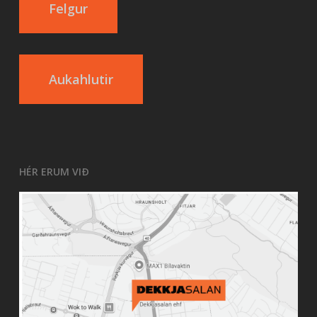
Felgur
Aukahlutir
HÉR ERUM VIÐ