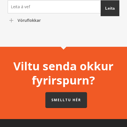
Vöruflokkar
Viltu senda okkur
fyrirspurn?
SMELLTU HÉR