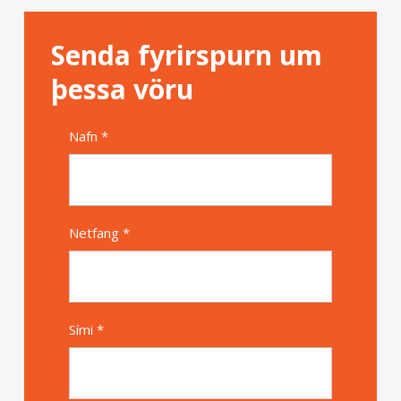
Senda fyrirspurn um
þessa vöru
Nafn *
Alternative
Netfang *
Sími *