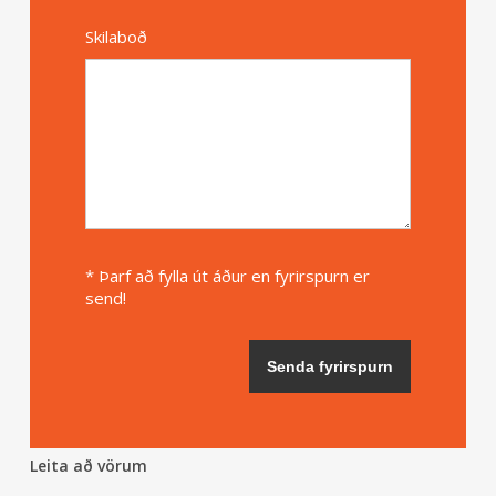
Skilaboð
* Þarf að fylla út áður en fyrirspurn er
send!
Leita að vörum