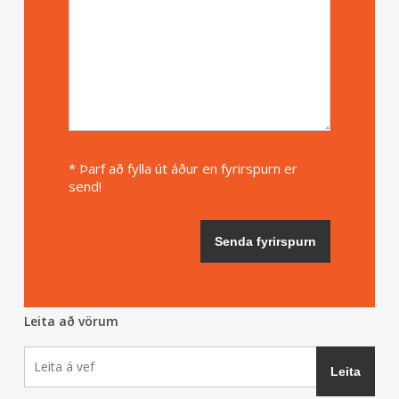
* Þarf að fylla út áður en fyrirspurn er
send!
Leita að vörum