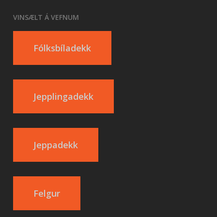
VINSÆLT Á VEFNUM
Fólksbíladekk
Jepplingadekk
Jeppadekk
Felgur