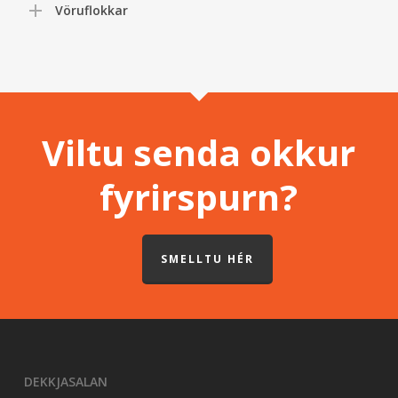
Vöruflokkar
Viltu senda okkur
fyrirspurn?
SMELLTU HÉR
DEKKJASALAN