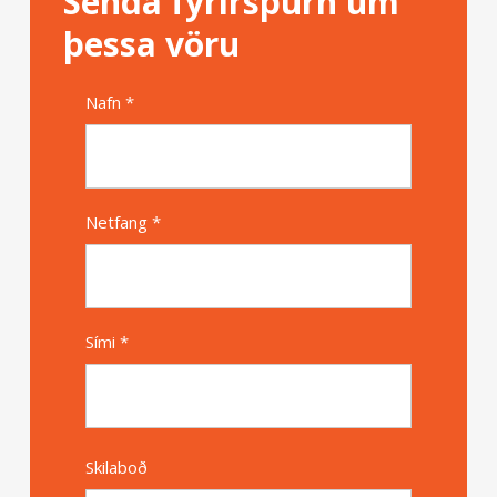
Senda fyrirspurn um
þessa vöru
Nafn *
Alternative
Netfang *
Sími *
Skilaboð