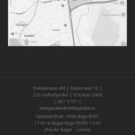
Dekkjasalan ehf | Dalshrauni 16 |
220 Hafnafjörður | 650406-2490
| 587 3757 |
dekkjasalan@dekkjasalan.is
Opnunartímar: Virka daga 8:00-
17:00 & laugardaga 09:00-13:00
(Rauðir dagar - Lokað)