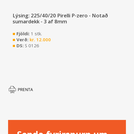
Lýsing: 225/40/20 Pirelli P-zero - Notað
sumardekk - 3 af 8mm
■
Fjöldi:
1 stk.
■
Verð:
kr.
12.000
■
DS:
S 0126