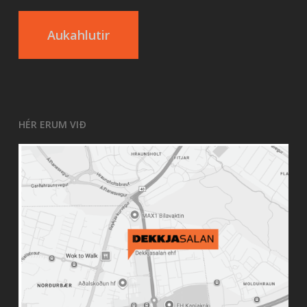
Aukahlutir
HÉR ERUM VIÐ