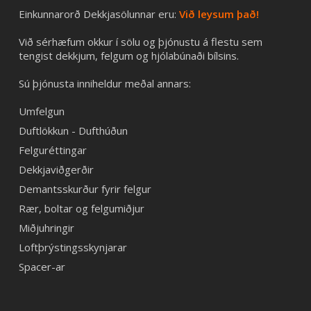
Einkunnarorð Dekkjasölunnar eru:
Við leysum það!
Við sérhæfum okkur í sölu og þjónustu á flestu sem
tengist dekkjum, felgum og hjólabúnaði bílsins.
Sú þjónusta inniheldur meðal annars:
Umfelgun
Duftlökkun - Dufthúðun
Felguréttingar
Dekkjaviðgerðir
Demantsskurður fyrir felgur
Rær, boltar og felgumiðjur
Miðjuhringir
Loftþrýstingsskynjarar
Spacer-ar