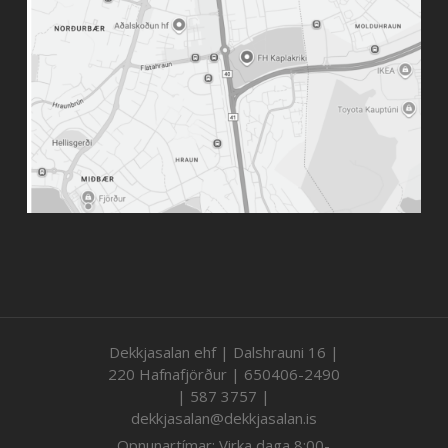
Dekkjasalan ehf | Dalshrauni 16 |
220 Hafnafjörður | 650406-2490
| 587 3757 |
dekkjasalan@dekkjasalan.is
Opnunartímar: Virka daga 8:00-