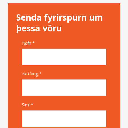
Senda fyrirspurn um
þessa vöru
Nafn *
Alternative
Netfang *
Sími *