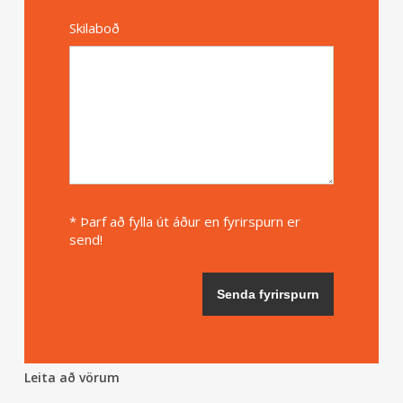
Skilaboð
* Þarf að fylla út áður en fyrirspurn er
send!
Leita að vörum