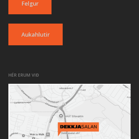
Felgur
Aukahlutir
HÉR ERUM VIÐ