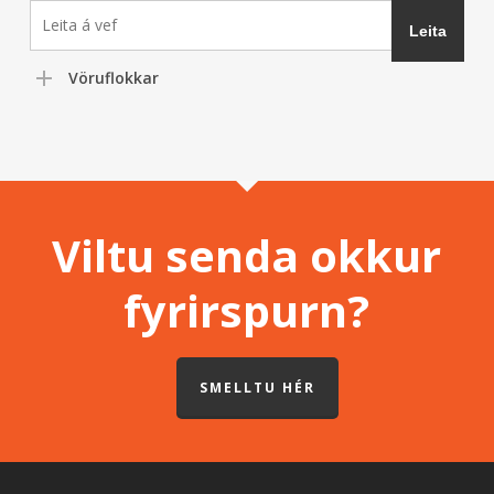
Vöruflokkar
Viltu senda okkur
fyrirspurn?
SMELLTU HÉR