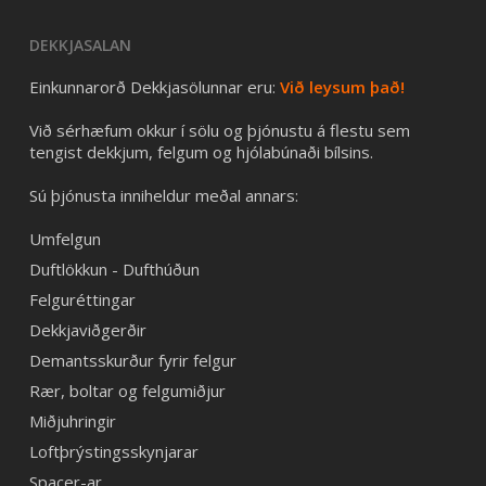
DEKKJASALAN
Einkunnarorð Dekkjasölunnar eru:
Við leysum það!
Við sérhæfum okkur í sölu og þjónustu á flestu sem
tengist dekkjum, felgum og hjólabúnaði bílsins.
Sú þjónusta inniheldur meðal annars:
Umfelgun
Duftlökkun - Dufthúðun
Felguréttingar
Dekkjaviðgerðir
Demantsskurður fyrir felgur
Rær, boltar og felgumiðjur
Miðjuhringir
Loftþrýstingsskynjarar
Spacer-ar