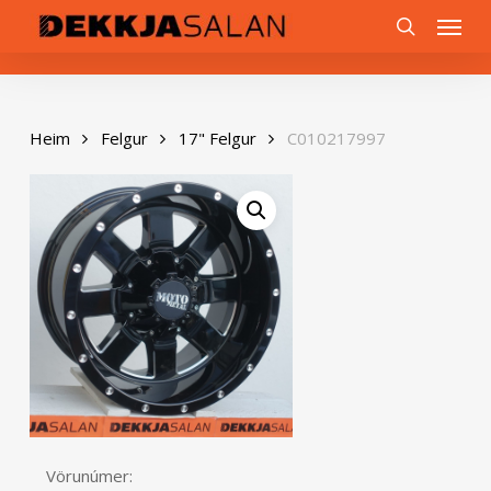
Skip
0
Menu
to
search
main
content
Heim
Felgur
17" Felgur
C010217997
Vörunúmer: