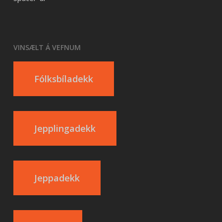
VINSÆLT Á VEFNUM
Fólksbíladekk
Jepplingadekk
Jeppadekk