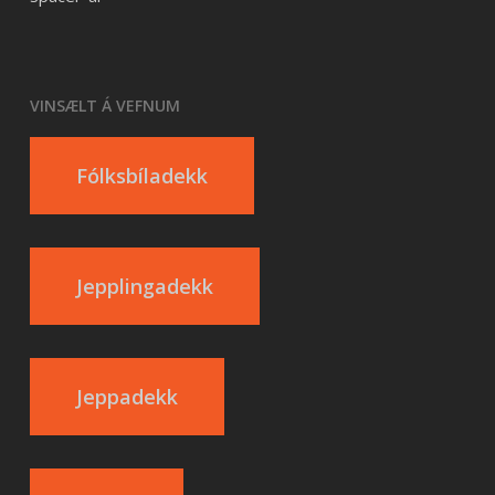
VINSÆLT Á VEFNUM
Fólksbíladekk
Jepplingadekk
Jeppadekk