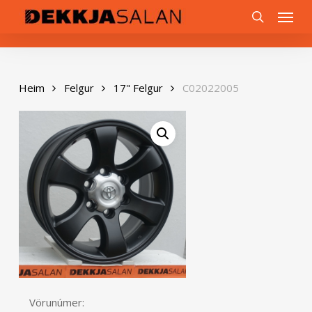
Skip
0
Menu
to
search
main
content
Heim
Felgur
17" Felgur
C02022005
Vörunúmer: