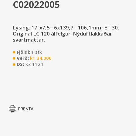
C02022005
Lýsing: 17"x7,5 - 6x139,7 - 106,1mm- ET 30.
Original LC 120 álfelgur. Nýduftlakkaðar
svartmattar.
■
Fjöldi:
1 stk.
■
Verð:
kr.
34.000
■
DS:
KZ 1124