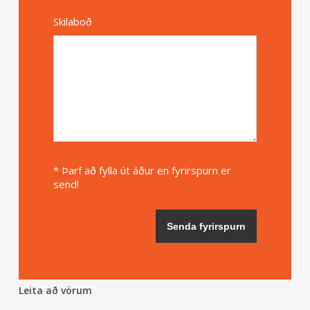
Skilaboð
* Þarf að fylla út áður en fyrirspurn er
send!
Leita að vörum