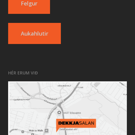
Felgur
Aukahlutir
HÉR ERUM VIÐ