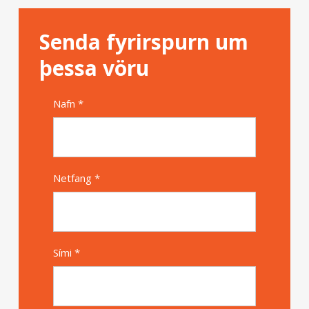
Senda fyrirspurn um
þessa vöru
Nafn *
Alternative
Netfang *
Sími *