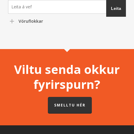
Vöruflokkar
Viltu senda okkur
fyrirspurn?
SMELLTU HÉR