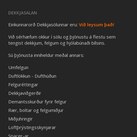
DEKKJASALAN
Einkunnarorð Dekkjasölunnar eru:
Við leysum það!
Við sérhæfum okkur í sölu og þjónustu á flestu sem
tengist dekkjum, felgum og hjólabúnaði bílsins.
Sú þjónusta inniheldur meðal annars:
Umfelgun
Duftlökkun - Dufthúðun
Felguréttingar
Dekkjaviðgerðir
Demantsskurður fyrir felgur
Rær, boltar og felgumiðjur
Miðjuhringir
Loftþrýstingsskynjarar
Spacer-ar