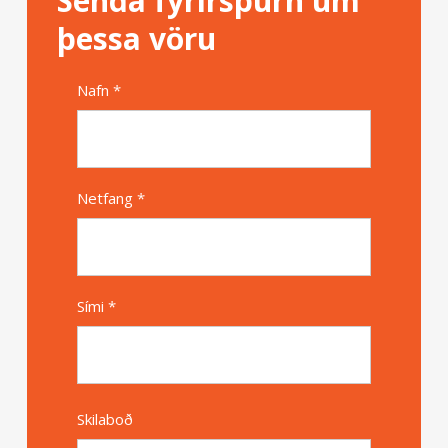
Senda fyrirspurn um
þessa vöru
Nafn *
Alternative
Netfang *
Sími *
Skilaboð