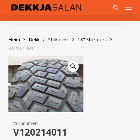
Skip
0
Menu
to
search
main
content
Heim
Dekk
Stök dekk
18" Stök dekk
V120214011
Vörunúmer:
V120214011