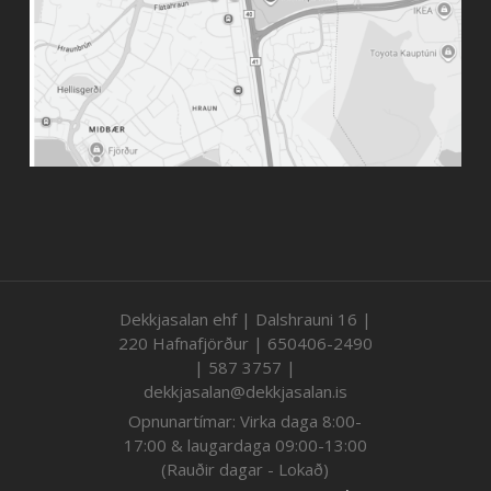
Dekkjasalan ehf | Dalshrauni 16 |
220 Hafnafjörður | 650406-2490
| 587 3757 |
dekkjasalan@dekkjasalan.is
Opnunartímar: Virka daga 8:00-
17:00 & laugardaga 09:00-13:00
(Rauðir dagar - Lokað)