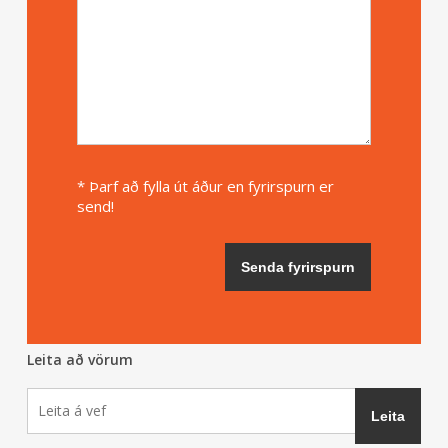
* Þarf að fylla út áður en fyrirspurn er
send!
Leita að vörum