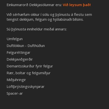
Einkunnarorð Dekkjasölunnar eru:
Við leysum það!
Við sérhæfum okkur í sölu og þjónustu á flestu sem
tengist dekkjum, felgum og hjólabúnaði bílsins.
Sú þjónusta inniheldur meðal annars:
Umfelgun
Duftlökkun - Dufthúðun
Felguréttingar
Dekkjaviðgerðir
Demantsskurður fyrir felgur
Rær, boltar og felgumiðjur
Miðjuhringir
Loftþrýstingsskynjarar
Spacer-ar