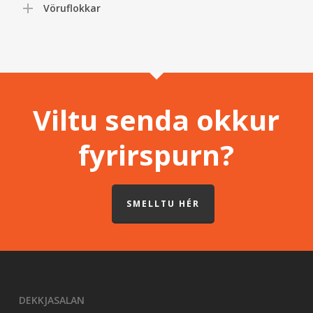
Vöruflokkar
Viltu senda okkur
fyrirspurn?
SMELLTU HÉR
DEKKJASALAN