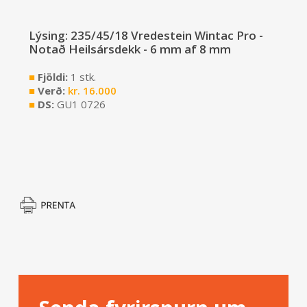
Lýsing: 235/45/18 Vredestein Wintac Pro -
Notað Heilsársdekk - 6 mm af 8 mm
■
Fjöldi:
1 stk.
■
Verð:
kr.
16.000
■
DS:
GU1 0726