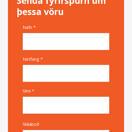
Senda fyrirspurn um
þessa vöru
Nafn *
Alternative
Netfang *
Sími *
Skilaboð