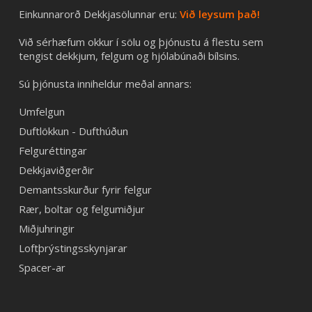
Einkunnarorð Dekkjasölunnar eru:
Við leysum það!
Við sérhæfum okkur í sölu og þjónustu á flestu sem
tengist dekkjum, felgum og hjólabúnaði bílsins.
Sú þjónusta inniheldur meðal annars:
Umfelgun
Duftlökkun - Dufthúðun
Felguréttingar
Dekkjaviðgerðir
Demantsskurður fyrir felgur
Rær, boltar og felgumiðjur
Miðjuhringir
Loftþrýstingsskynjarar
Spacer-ar