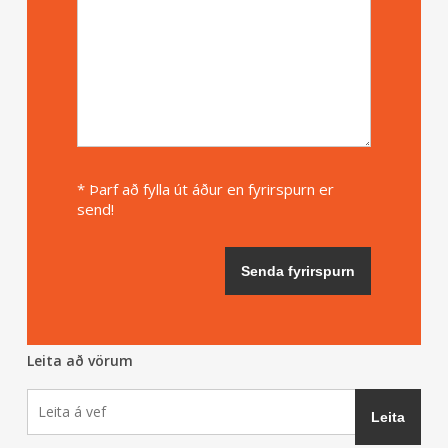
* Þarf að fylla út áður en fyrirspurn er
send!
Leita að vörum