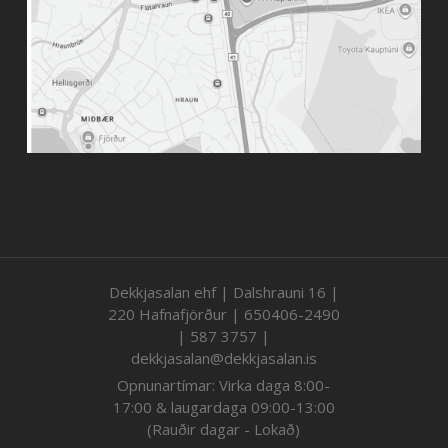
Dekkjasalan ehf | Dalshrauni 16 |
220 Hafnafjörður | 650406-2490
| 587 3757 |
dekkjasalan@dekkjasalan.is
Opnunartímar: Virka daga 8:00-
17:00 & laugardaga 09:00-13:00
(Rauðir dagar - Lokað)