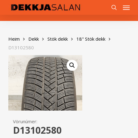
Skip
0
Menu
to
search
main
content
Heim
Dekk
Stök dekk
18" Stök dekk
D13102580
Vörunúmer:
D13102580