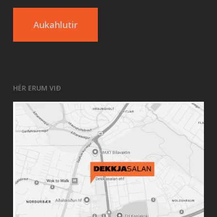
Aukahlutir
HÉR ERUM VIÐ