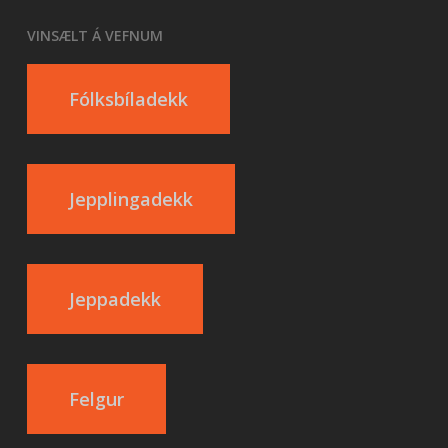
VINSÆLT Á VEFNUM
Fólksbíladekk
Jepplingadekk
Jeppadekk
Felgur