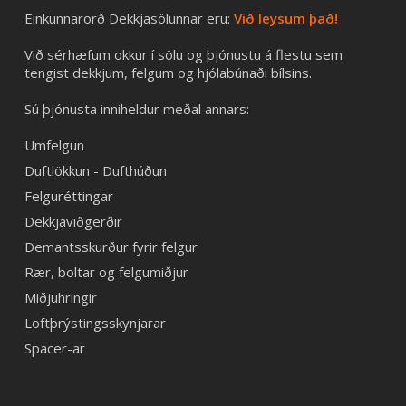
Einkunnarorð Dekkjasölunnar eru:
Við leysum það!
Við sérhæfum okkur í sölu og þjónustu á flestu sem
tengist dekkjum, felgum og hjólabúnaði bílsins.
Sú þjónusta inniheldur meðal annars:
Umfelgun
Duftlökkun - Dufthúðun
Felguréttingar
Dekkjaviðgerðir
Demantsskurður fyrir felgur
Rær, boltar og felgumiðjur
Miðjuhringir
Loftþrýstingsskynjarar
Spacer-ar