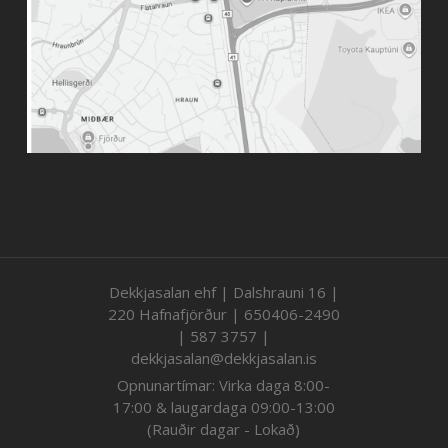
Dekkjasalan ehf | Dalshrauni 16 |
220 Hafnafjörður | 650406-2490
| 587 3757 |
dekkjasalan@dekkjasalan.is
Opnunartímar: Virka daga 8:00-
17:00 & laugardaga 09:00-13:00
(Rauðir dagar - Lokað)