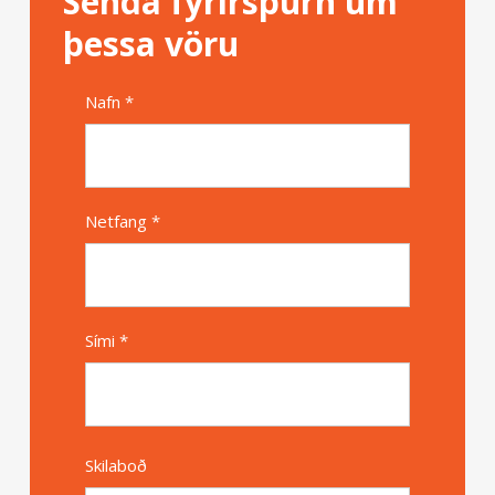
Senda fyrirspurn um
þessa vöru
Nafn *
Alternative
Netfang *
Sími *
Skilaboð