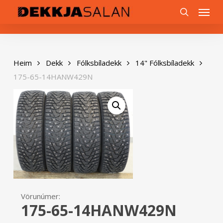
Skip
0
Menu
to
search
main
content
Heim
Dekk
Fólksbíladekk
14" Fólksbíladekk
175-65-14HANW429N
Vörunúmer:
175-65-14HANW429N