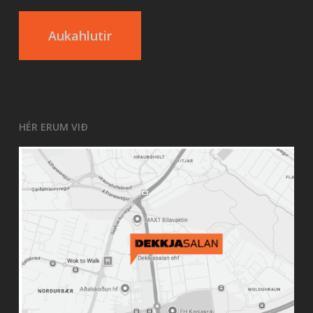
Aukahlutir
HÉR ERUM VIÐ