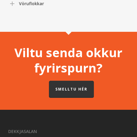
Vöruflokkar
Viltu senda okkur
fyrirspurn?
SMELLTU HÉR
DEKKJASALAN