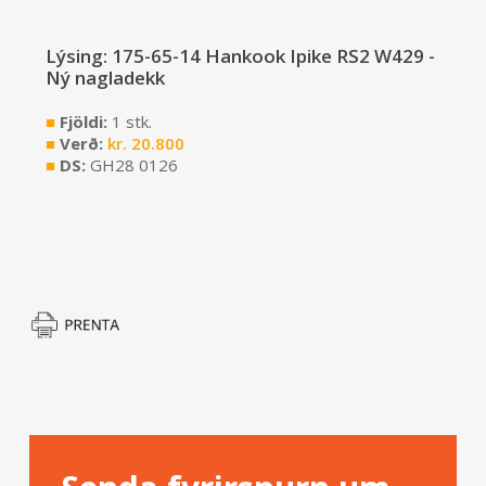
Lýsing: 175-65-14 Hankook Ipike RS2 W429 -
Ný nagladekk
■
Fjöldi:
1 stk.
■
Verð:
kr.
20.800
■
DS:
GH28 0126