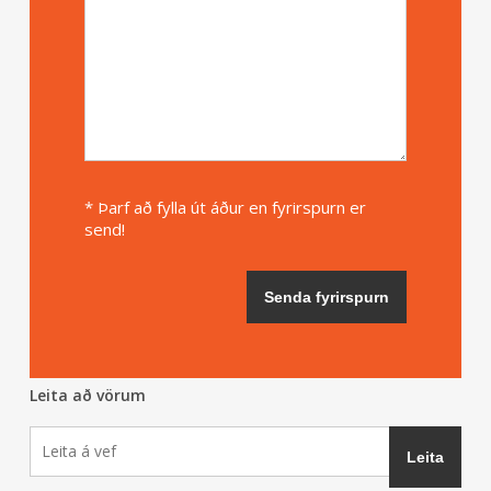
* Þarf að fylla út áður en fyrirspurn er
send!
Leita að vörum