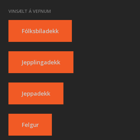
VINSÆLT Á VEFNUM
Fólksbíladekk
Jepplingadekk
Jeppadekk
Felgur