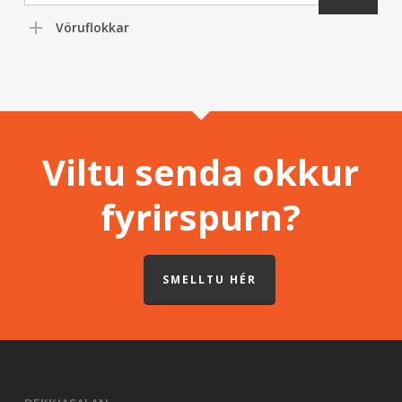
Vöruflokkar
Viltu senda okkur
fyrirspurn?
SMELLTU HÉR