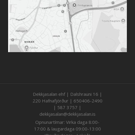
Dekkjasalan ehf | Dalshrauni 16 |
220 Hafnafjörður | 650406-2490
| 587 3757 |
dekkjasalan@dekkjasalan.is
Opnunartímar: Virka daga 8:00-
17:00 & laugardaga 09:00-13:00