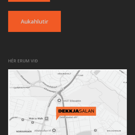
Aukahlutir
HÉR ERUM VIÐ