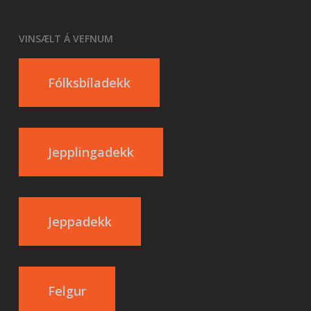
VINSÆLT Á VEFNUM
Fólksbíladekk
Jepplingadekk
Jeppadekk
Felgur