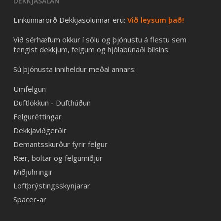
DEKKJASALAN
Einkunnarorð Dekkjasölunnar eru:
Við leysum það!
Við sérhæfum okkur í sölu og þjónustu á flestu sem
tengist dekkjum, felgum og hjólabúnaði bílsins.
Sú þjónusta inniheldur meðal annars:
Umfelgun
Duftlökkun - Dufthúðun
Felguréttingar
Dekkjaviðgerðir
Demantsskurður fyrir felgur
Rær, boltar og felgumiðjur
Miðjuhringir
Loftþrýstingsskynjarar
Spacer-ar