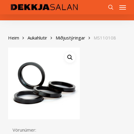
Skip
0
Menu
to
search
main
content
Heim
Aukahlutir
Miðjustýringar
MS110108
Vörunúmer: