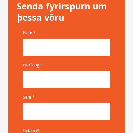
Senda fyrirspurn um
þessa vöru
Nafn *
Alternative
Netfang *
Sími *
Skilaboð