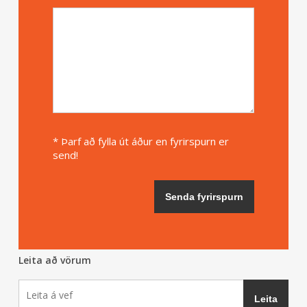
* Þarf að fylla út áður en fyrirspurn er
send!
Leita að vörum