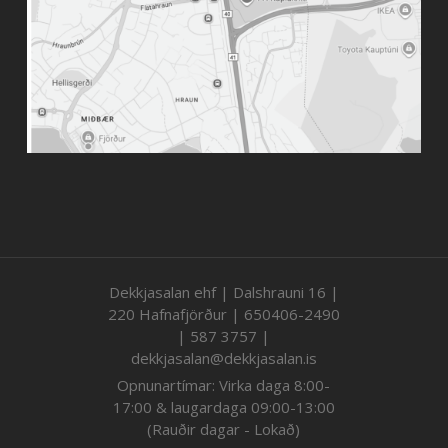
Dekkjasalan ehf | Dalshrauni 16 |
220 Hafnafjörður | 650406-2490
| 587 3757 |
dekkjasalan@dekkjasalan.is
Opnunartímar: Virka daga 8:00-
17:00 & laugardaga 09:00-13:00
(Rauðir dagar - Lokað)