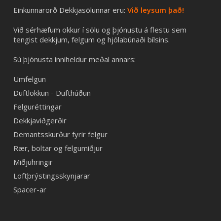
Einkunnarorð Dekkjasölunnar eru:
Við leysum það!
Við sérhæfum okkur í sölu og þjónustu á flestu sem
tengist dekkjum, felgum og hjólabúnaði bílsins.
Sú þjónusta inniheldur meðal annars:
Umfelgun
Duftlökkun - Dufthúðun
Felguréttingar
Dekkjaviðgerðir
Demantsskurður fyrir felgur
Rær, boltar og felgumiðjur
Miðjuhringir
Loftþrýstingsskynjarar
Spacer-ar