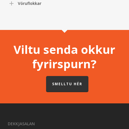
Vöruflokkar
Viltu senda okkur
fyrirspurn?
SMELLTU HÉR
DEKKJASALAN