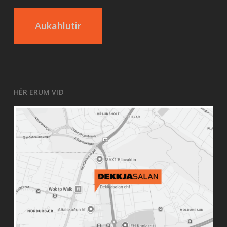
Aukahlutir
HÉR ERUM VIÐ