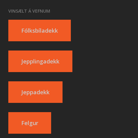
VINSÆLT Á VEFNUM
Fólksbíladekk
Jepplingadekk
Jeppadekk
Felgur