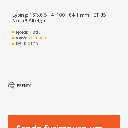
Lýsing: 15"x6,5 - 4*100 - 64,1 mm - ET 35 -
Notuð Álfelga
■
Fjöldi:
1 stk.
■
Verð:
kr.
8.000
■
DS:
R 0126