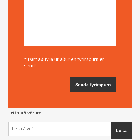
* Þarf að fylla út áður en fyrirspurn er
send!
Leita að vörum