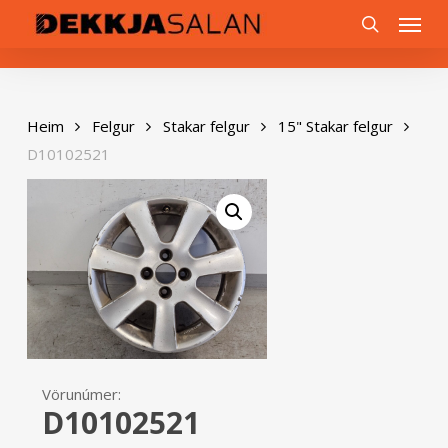
Skip
0
Menu
to
search
main
content
Heim
Felgur
Stakar felgur
15" Stakar felgur
D10102521
Vörunúmer:
D10102521