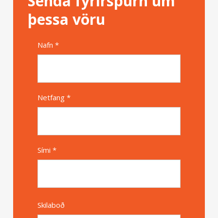
Senda fyrirspurn um
þessa vöru
Nafn *
Alternative
Netfang *
Sími *
Skilaboð