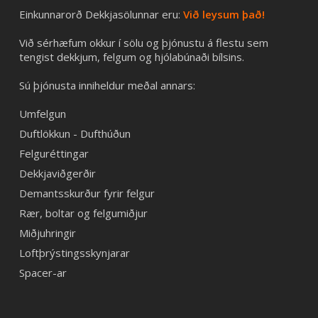
Einkunnarorð Dekkjasölunnar eru:
Við leysum það!
Við sérhæfum okkur í sölu og þjónustu á flestu sem
tengist dekkjum, felgum og hjólabúnaði bílsins.
Sú þjónusta inniheldur meðal annars:
Umfelgun
Duftlökkun - Dufthúðun
Felguréttingar
Dekkjaviðgerðir
Demantsskurður fyrir felgur
Rær, boltar og felgumiðjur
Miðjuhringir
Loftþrýstingsskynjarar
Spacer-ar