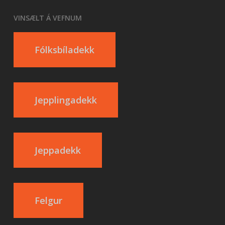
VINSÆLT Á VEFNUM
Fólksbíladekk
Jepplingadekk
Jeppadekk
Felgur