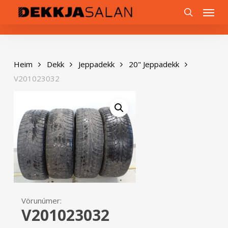
Skip
0
Menu
to
search
main
content
Heim
Dekk
Jeppadekk
20" Jeppadekk
V201023032
Vörunúmer:
V201023032