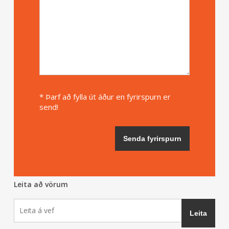
* Þarf að fylla út áður en fyrirspurn er
send!
Leita að vörum