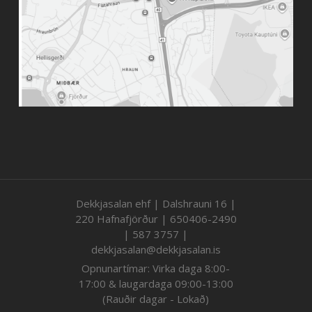
Dekkjasalan ehf | Dalshrauni 16 |
220 Hafnafjörður | 650406-2490
| 587 3757 |
dekkjasalan@dekkjasalan.is
Opnunartímar: Virka daga 8:00-
17:00 & laugardaga 09:00-13:00
(Rauðir dagar - Lokað)