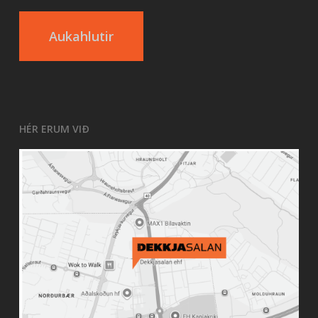
Aukahlutir
HÉR ERUM VIÐ