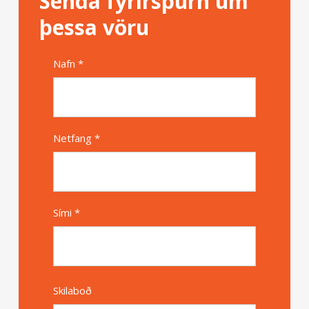
Senda fyrirspurn um
þessa vöru
Nafn *
Alternative
Netfang *
Sími *
Skilaboð