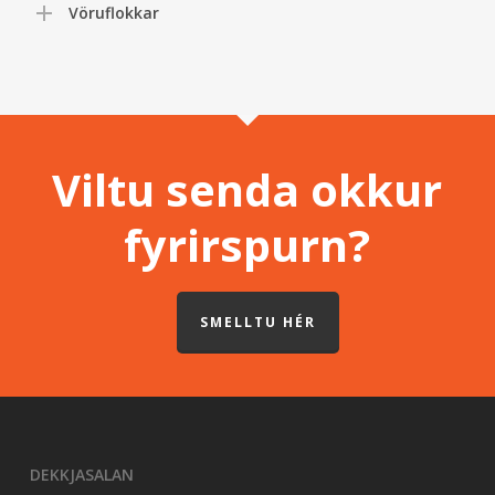
Vöruflokkar
Viltu senda okkur
fyrirspurn?
SMELLTU HÉR
DEKKJASALAN