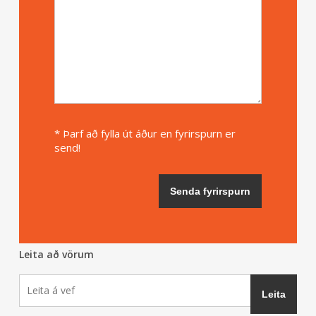
* Þarf að fylla út áður en fyrirspurn er
send!
Leita að vörum