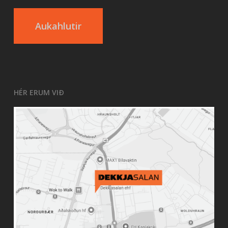
Aukahlutir
HÉR ERUM VIÐ