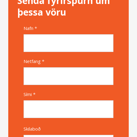
Senda fyrirspurn um
þessa vöru
Nafn *
Alternative
Netfang *
Sími *
Skilaboð