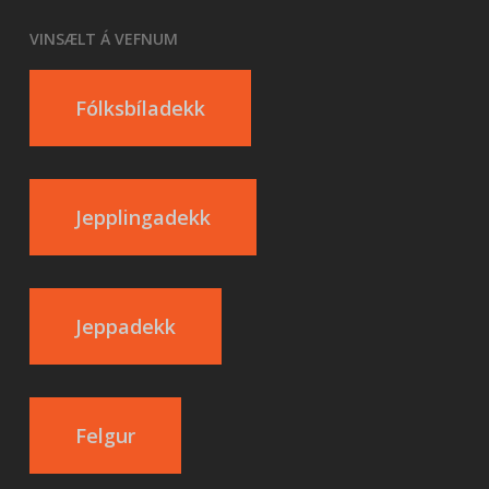
VINSÆLT Á VEFNUM
Fólksbíladekk
Jepplingadekk
Jeppadekk
Felgur