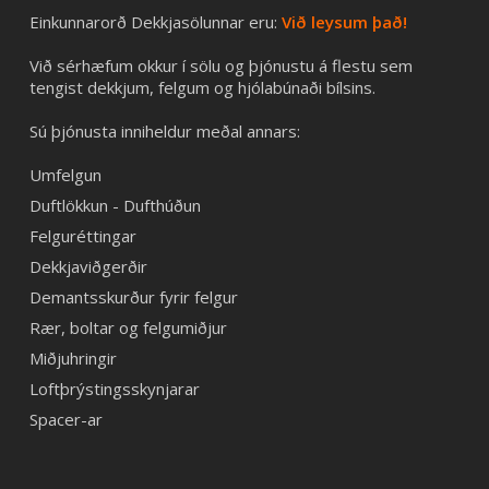
Einkunnarorð Dekkjasölunnar eru:
Við leysum það!
Við sérhæfum okkur í sölu og þjónustu á flestu sem
tengist dekkjum, felgum og hjólabúnaði bílsins.
Sú þjónusta inniheldur meðal annars:
Umfelgun
Duftlökkun - Dufthúðun
Felguréttingar
Dekkjaviðgerðir
Demantsskurður fyrir felgur
Rær, boltar og felgumiðjur
Miðjuhringir
Loftþrýstingsskynjarar
Spacer-ar