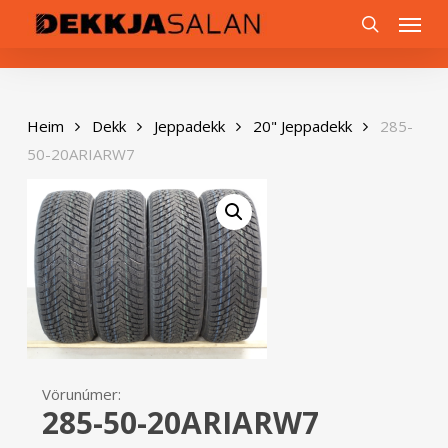
Skip
0
Menu
to
search
main
content
Heim
Dekk
Jeppadekk
20" Jeppadekk
285-
50-20ARIARW7
Vörunúmer:
285-50-20ARIARW7