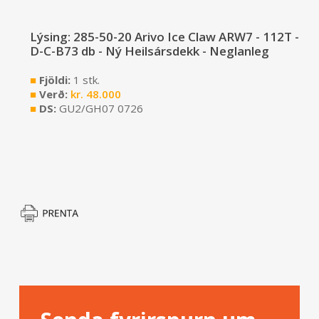
Lýsing: 285-50-20 Arivo Ice Claw ARW7 - 112T -
D-C-B73 db - Ný Heilsársdekk - Neglanleg
■
Fjöldi:
1 stk.
■
Verð:
kr.
48.000
■
DS:
GU2/GH07 0726