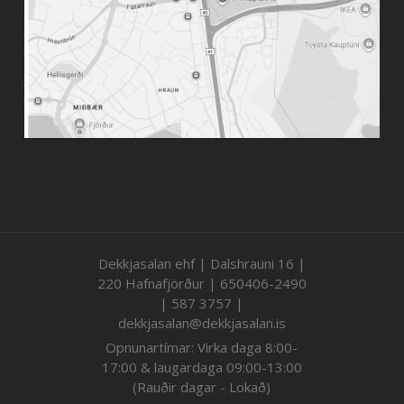
Dekkjasalan ehf | Dalshrauni 16 |
220 Hafnafjörður | 650406-2490
| 587 3757 |
dekkjasalan@dekkjasalan.is
Opnunartímar: Virka daga 8:00-
17:00 & laugardaga 09:00-13:00
(Rauðir dagar - Lokað)