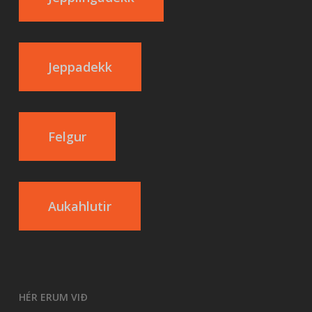
Jeppadekk
Felgur
Aukahlutir
HÉR ERUM VIÐ