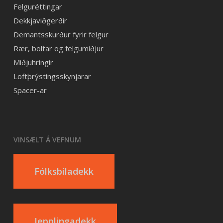
Felguréttingar
Dekkjaviðgerðir
Demantsskurður fyrir felgur
Rær, boltar og felgumiðjur
Miðjuhringir
Loftþrýstingsskynjarar
Spacer-ar
VINSÆLT Á VEFNUM
Fólksbíladekk
Jepplingadekk