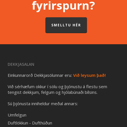
fyrirspurn?
SMELLTU HÉR
DEKKJASALAN
Einkunnarorð Dekkjasölunnar eru:
Við leysum það!
Við sérhæfum okkur í sölu og þjónustu á flestu sem
tengist dekkjum, felgum og hjólabúnaði bílsins.
Sú þjónusta inniheldur meðal annars:
Umfelgun
Duftlökkun - Dufthúðun