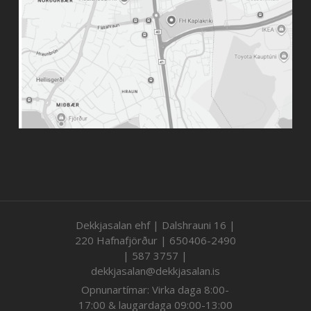
Dekkjasalan ehf | Dalshrauni 16 |
220 Hafnafjörður | 650406-2490
| 587 3757 |
dekkjasalan@dekkjasalan.is
Opnunartímar: Virka daga 8:00-
17:00 & laugardaga 09:00-13:00