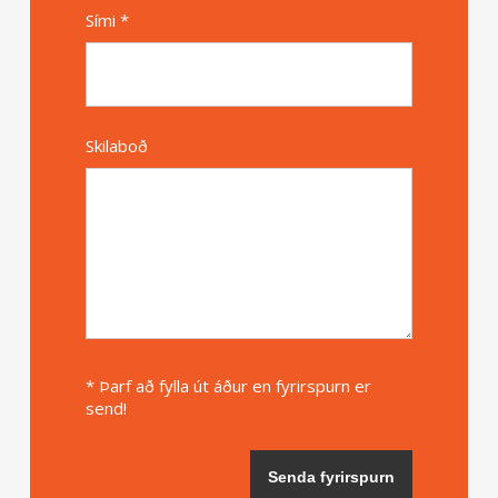
Sími *
Skilaboð
* Þarf að fylla út áður en fyrirspurn er
send!