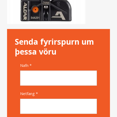
Senda fyrirspurn um
þessa vöru
Nafn *
Alternative
Netfang *