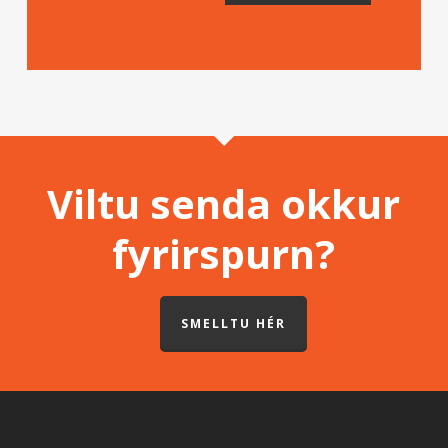
Viltu senda okkur
fyrirspurn?
SMELLTU HÉR