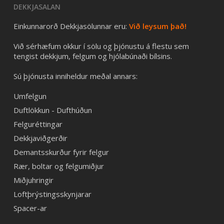
DEKKJASALAN
Einkunnarorð Dekkjasölunnar eru:
Við leysum það!
Við sérhæfum okkur í sölu og þjónustu á flestu sem
tengist dekkjum, felgum og hjólabúnaði bílsins.
Sú þjónusta inniheldur meðal annars:
Umfelgun
Duftlökkun - Dufthúðun
Felguréttingar
Dekkjaviðgerðir
Demantsskurður fyrir felgur
Rær, boltar og felgumiðjur
Miðjuhringir
Loftþrýstingsskynjarar
Spacer-ar