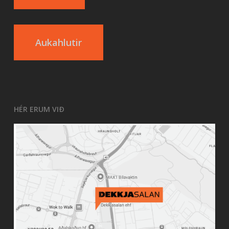
Aukahlutir
HÉR ERUM VIÐ