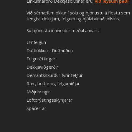
Einkunnarorð Dekkjasölunnar eru:
Við leysum það!
Við sérhæfum okkur í sölu og þjónustu á flestu sem
tengist dekkjum, felgum og hjólabúnaði bílsins.
Sú þjónusta inniheldur meðal annars:
Umfelgun
Duftlökkun - Dufthúðun
Felguréttingar
Dekkjaviðgerðir
Demantsskurður fyrir felgur
Rær, boltar og felgumiðjur
Miðjuhringir
Loftþrýstingsskynjarar
Spacer-ar