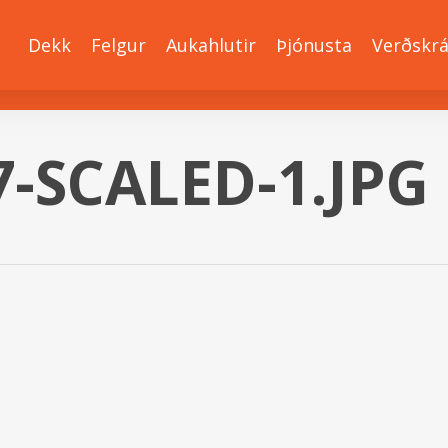
Dekk
Felgur
Aukahlutir
Þjónusta
Verðskr
7-SCALED-1.JPG