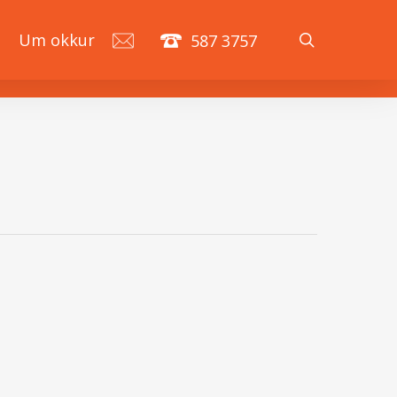
search
á
Um okkur
587 3757