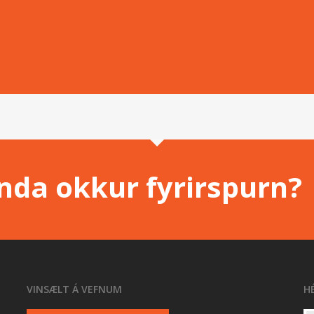
enda okkur fyrirspurn?
VINSÆLT Á VEFNUM
H