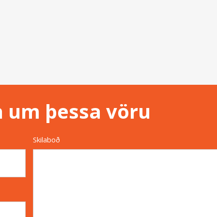
n um þessa vöru
Skilaboð