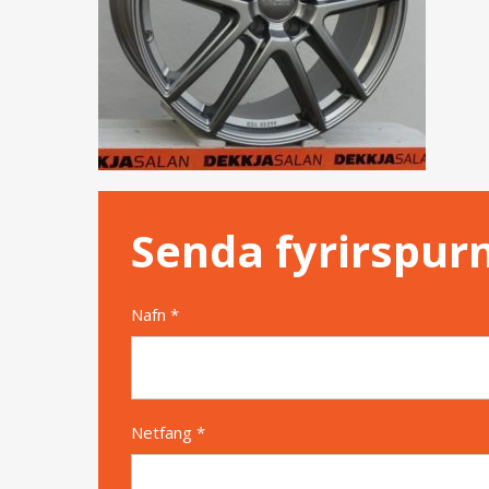
Senda fyrirspur
Nafn *
Netfang *