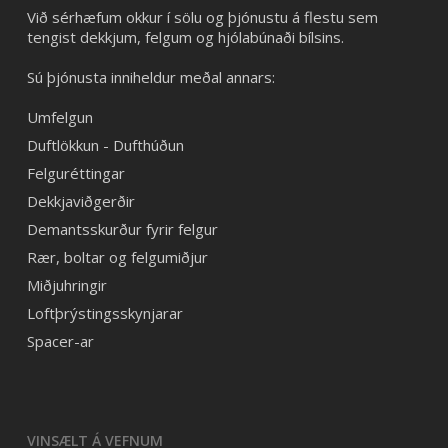
Við sérhæfum okkur í sölu og þjónustu á flestu sem
tengist dekkjum, felgum og hjólabúnaði bílsins.
Sú þjónusta inniheldur meðal annars:
Umfelgun
Duftlökkun - Dufthúðun
Felguréttingar
Dekkjaviðgerðir
Demantsskurður fyrir felgur
Rær, boltar og felgumiðjur
Miðjuhringir
Loftþrýstingsskynjarar
Spacer-ar
VINSÆLT Á VEFNUM