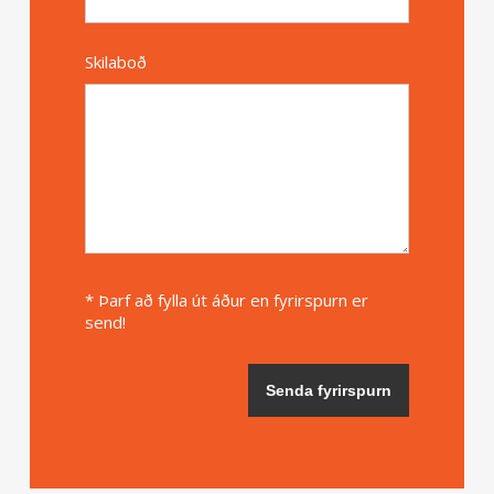
Skilaboð
* Þarf að fylla út áður en fyrirspurn er
send!