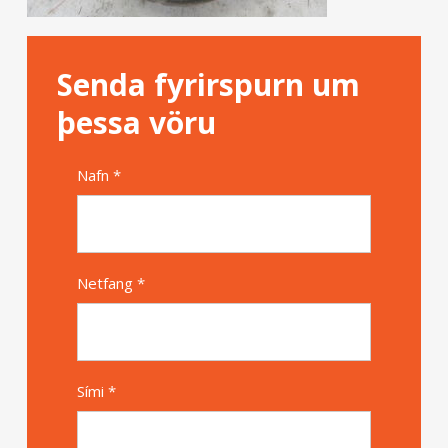
Senda fyrirspurn um
þessa vöru
Nafn *
Alternative
Netfang *
Sími *