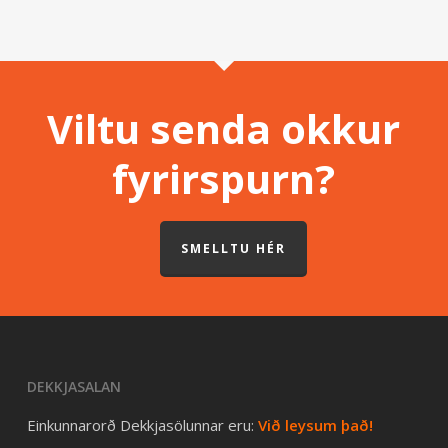
Viltu senda okkur
fyrirspurn?
SMELLTU HÉR
DEKKJASALAN
Einkunnarorð Dekkjasölunnar eru:
Við leysum það!