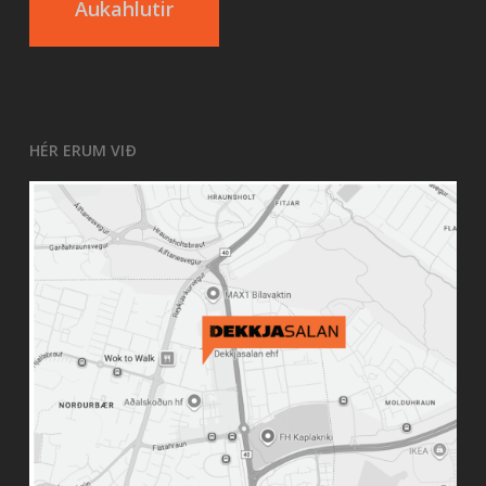
Aukahlutir
HÉR ERUM VIÐ