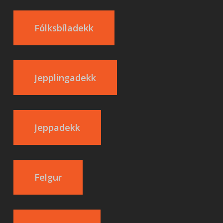
Fólksbíladekk
Jepplingadekk
Jeppadekk
Felgur