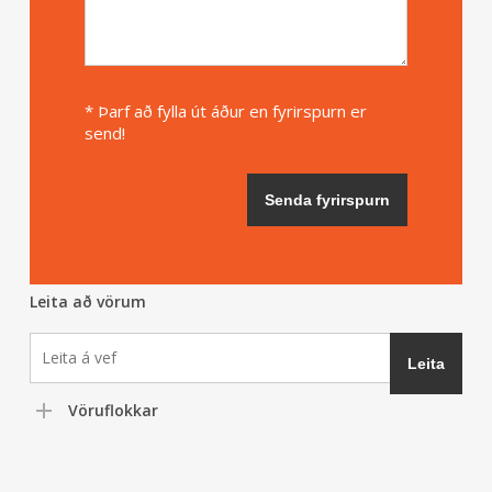
* Þarf að fylla út áður en fyrirspurn er
send!
Leita að vörum
Vöruflokkar