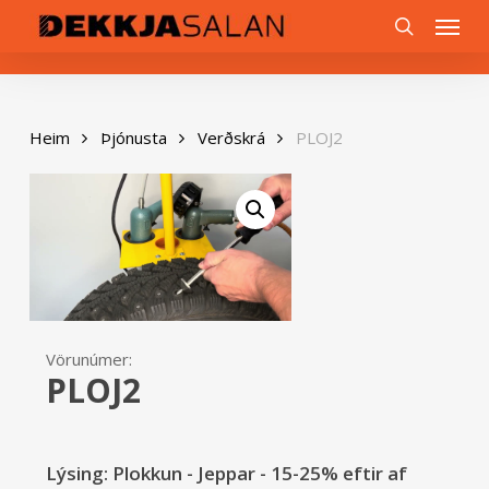
Skip
0
Menu
to
search
main
content
Heim
Þjónusta
Verðskrá
PLOJ2
Vörunúmer:
PLOJ2
Lýsing: Plokkun - Jeppar - 15-25% eftir af