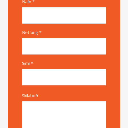
Nafn *
Alternative
Netfang *
Sími *
Skilaboð