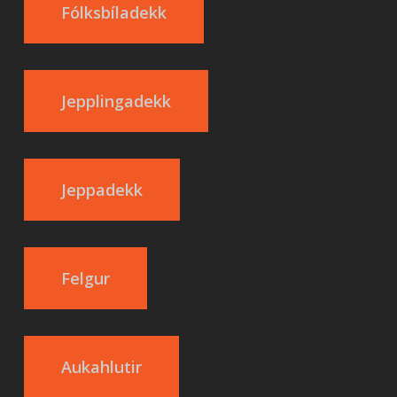
Fólksbíladekk
Jepplingadekk
Jeppadekk
Felgur
Aukahlutir