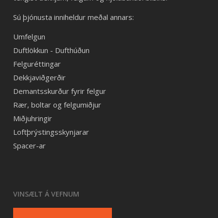
Sú þjónusta inniheldur meðal annars:
Umfelgun
Duftlökkun - Dufthúðun
Felguréttingar
Dekkjaviðgerðir
Demantsskurður fyrir felgur
Rær, boltar og felgumiðjur
Miðjuhringir
Loftþrýstingsskynjarar
Spacer-ar
VINSÆLT Á VEFNUM