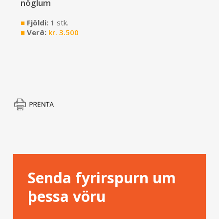
nöglum
■
Fjöldi:
1 stk.
■
Verð:
kr.
3.500
Senda fyrirspurn um
þessa vöru