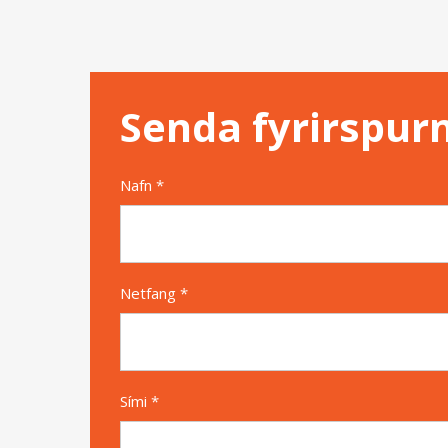
Senda fyrirspur
Nafn *
Netfang *
Sími *