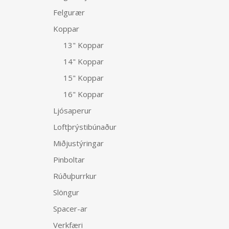
Felgurær
Koppar
13" Koppar
14" Koppar
15" Koppar
16" Koppar
Ljósaperur
Loftþrýstibúnaður
Miðjustýringar
Pinboltar
Rúðuþurrkur
Slöngur
Spacer-ar
Verkfæri