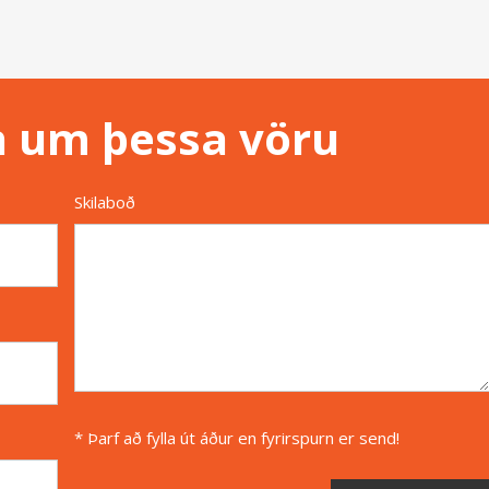
n um þessa vöru
Skilaboð
* Þarf að fylla út áður en fyrirspurn er send!