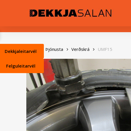
Skip
0
to
main
content
Heim
Þjónusta
Verðskrá
UMF15
Dekkjaleitarvél
Felguleitarvél