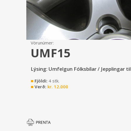
Vörunúmer:
UMF15
Lýsing: Umfelgun Fólksbílar / Jepplingar t
■
Fjöldi:
4 stk.
■
Verð:
kr.
12.000