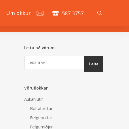
search
á
Um okkur
587 3757
Leita að vörum
Vöruflokkar
Aukahlutir
Boltahettur
Felguboltar
Felgumiðjur