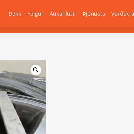
Dekk
Felgur
Aukahlutir
Þjónusta
Verðskr