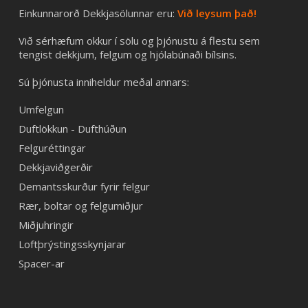
Einkunnarorð Dekkjasölunnar eru:
Við leysum það!
Við sérhæfum okkur í sölu og þjónustu á flestu sem
tengist dekkjum, felgum og hjólabúnaði bílsins.
Sú þjónusta inniheldur meðal annars:
Umfelgun
Duftlökkun - Dufthúðun
Felguréttingar
Dekkjaviðgerðir
Demantsskurður fyrir felgur
Rær, boltar og felgumiðjur
Miðjuhringir
Loftþrýstingsskynjarar
Spacer-ar