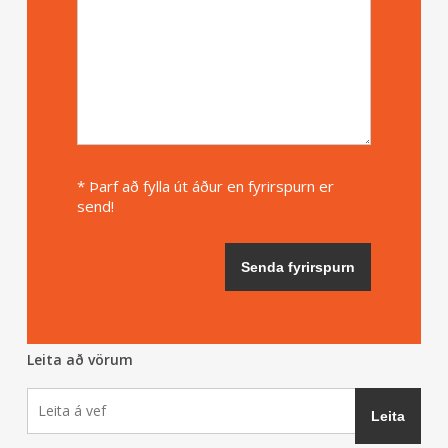
* Þarf að fylla út áður en fyrirspurn er
send!
Leita að vörum