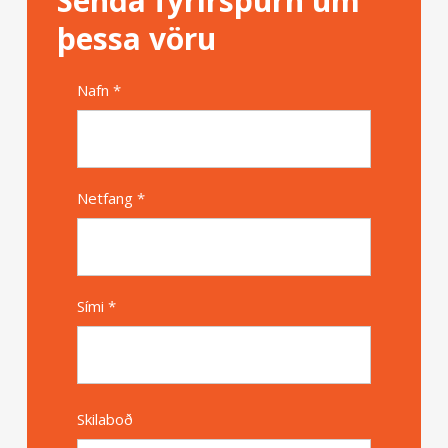
Senda fyrirspurn um
þessa vöru
Nafn *
Alternative
Netfang *
Sími *
Skilaboð