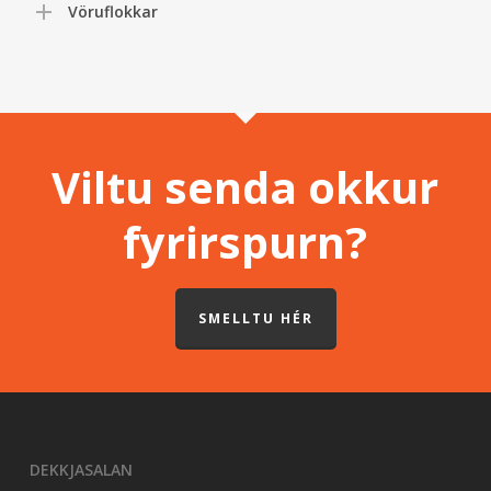
Vöruflokkar
Viltu senda okkur
fyrirspurn?
SMELLTU HÉR
DEKKJASALAN