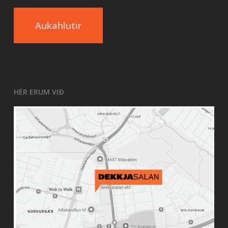
Aukahlutir
HÉR ERUM VIÐ