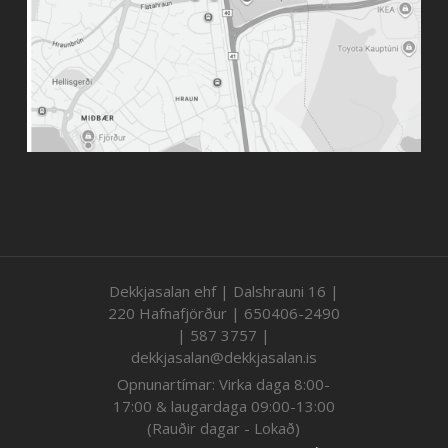
Dekkjasalan ehf | Dalshrauni 16 |
220 Hafnafjörður | 650406-2490
| 587 3757 |
dekkjasalan@dekkjasalan.is
Opnunartímar: Virka daga 8:00-
17:00 & laugardaga 09:00-13:00
(Rauðir dagar - Lokað)