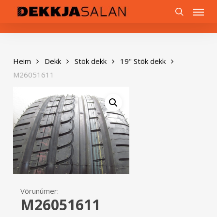
Skip
0
Menu
to
search
main
content
Heim
Dekk
Stök dekk
19" Stök dekk
M26051611
Vörunúmer:
M26051611