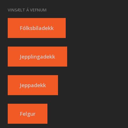
VINSÆLT Á VEFNUM
Fólksbíladekk
Jepplingadekk
Jeppadekk
Felgur