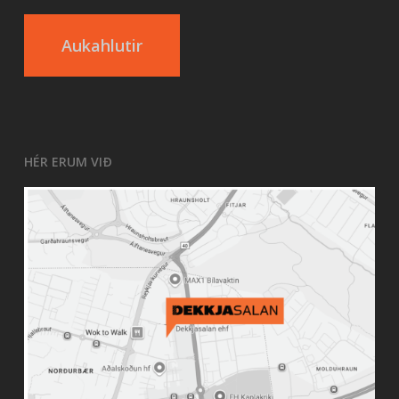
Aukahlutir
HÉR ERUM VIÐ