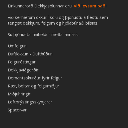
Einkunnarorð Dekkjasölunnar eru:
Við leysum það!
Við sérhæfum okkur í sölu og þjónustu á flestu sem
tengist dekkjum, felgum og hjólabúnaði bílsins.
Sú þjónusta inniheldur meðal annars:
Umfelgun
Duftlökkun - Dufthúðun
Felguréttingar
Dekkjaviðgerðir
Demantsskurður fyrir felgur
Rær, boltar og felgumiðjur
Miðjuhringir
Loftþrýstingsskynjarar
Spacer-ar