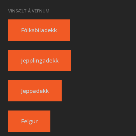
VINSÆLT Á VEFNUM
Fólksbíladekk
Jepplingadekk
Jeppadekk
Felgur