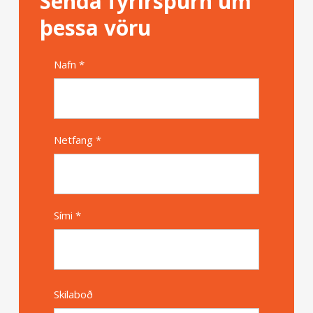
Senda fyrirspurn um
þessa vöru
Nafn *
Alternative
Netfang *
Sími *
Skilaboð