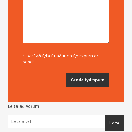
* Þarf að fylla út áður en fyrirspurn er
send!
Leita að vörum