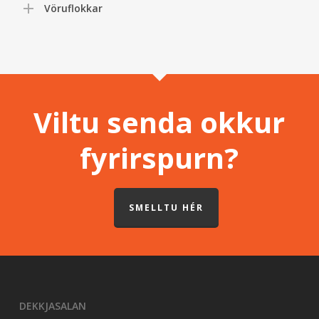
Vöruflokkar
Viltu senda okkur
fyrirspurn?
SMELLTU HÉR
DEKKJASALAN