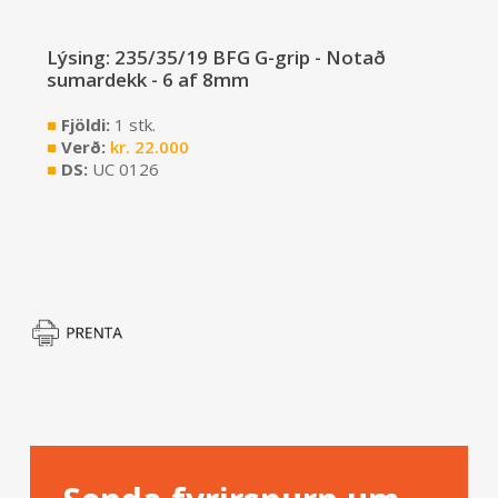
Lýsing: 235/35/19 BFG G-grip - Notað
sumardekk - 6 af 8mm
■
Fjöldi:
1 stk.
■
Verð:
kr.
22.000
■
DS:
UC 0126