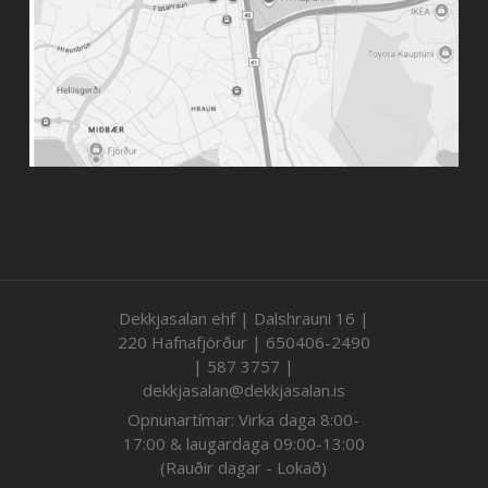
Dekkjasalan ehf | Dalshrauni 16 |
220 Hafnafjörður | 650406-2490
| 587 3757 |
dekkjasalan@dekkjasalan.is
Opnunartímar: Virka daga 8:00-
17:00 & laugardaga 09:00-13:00
(Rauðir dagar - Lokað)