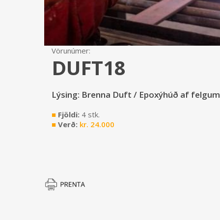
Vörunúmer:
DUFT18
Lýsing: Brenna Duft / Epoxýhúð af felgum
■
Fjöldi:
4 stk.
■
Verð:
kr.
24.000