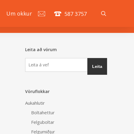
search
á
Um okkur
587 3757
Leita að vörum
Vöruflokkar
Aukahlutir
Boltahettur
Felguboltar
Felgumiðjur