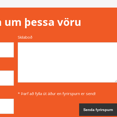
n um þessa vöru
Skilaboð
* Þarf að fylla út áður en fyrirspurn er send!