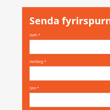
Senda fyrirspur
Nafn *
Netfang *
Sími *