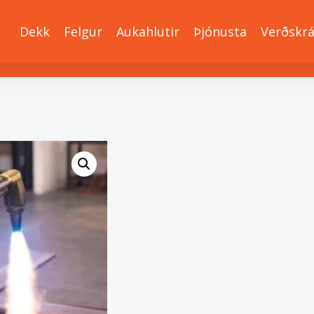
Dekk
Felgur
Aukahlutir
Þjónusta
Verðskr