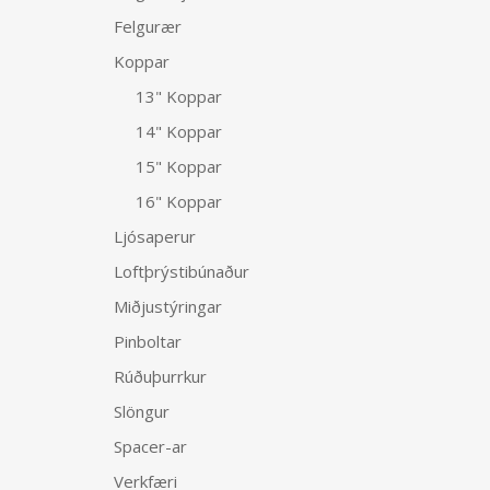
Felgurær
Koppar
13" Koppar
14" Koppar
15" Koppar
16" Koppar
Ljósaperur
Loftþrýstibúnaður
Miðjustýringar
Pinboltar
Rúðuþurrkur
Slöngur
Spacer-ar
Verkfæri