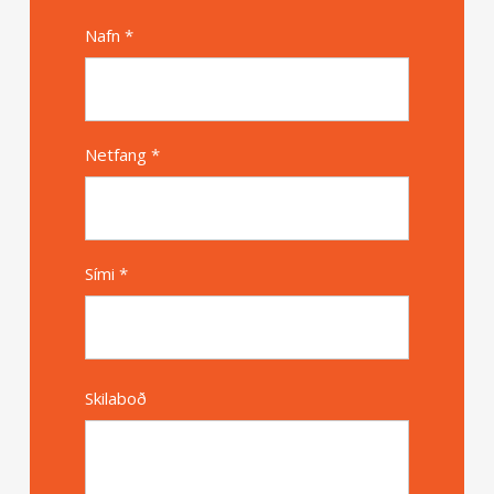
Nafn *
Alternative
Netfang *
Sími *
Skilaboð