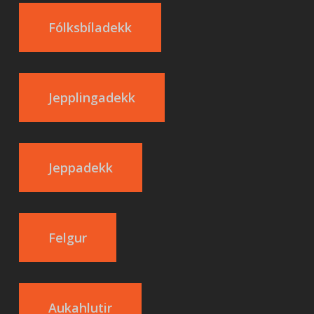
Fólksbíladekk
Jepplingadekk
Jeppadekk
Felgur
Aukahlutir