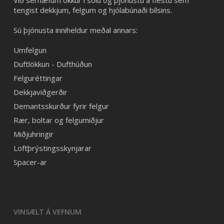
Við sérhæfum okkur í sölu og þjónustu á flestu sem
tengist dekkjum, felgum og hjólabúnaði bílsins.
Sú þjónusta inniheldur meðal annars:
Umfelgun
Duftlökkun - Dufthúðun
Felguréttingar
Dekkjaviðgerðir
Demantsskurður fyrir felgur
Rær, boltar og felgumiðjur
Miðjuhringir
Loftþrýstingsskynjarar
Spacer-ar
VINSÆLT Á VEFNUM