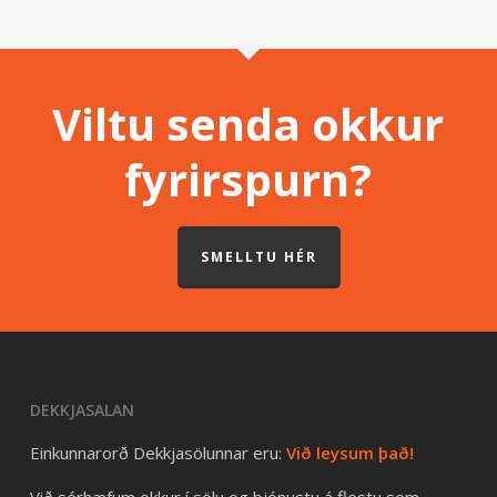
Viltu senda okkur
fyrirspurn?
SMELLTU HÉR
DEKKJASALAN
Einkunnarorð Dekkjasölunnar eru:
Við leysum það!