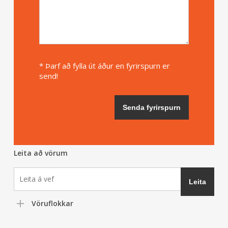
* Þarf að fylla út áður en fyrirspurn er
send!
Leita að vörum
Vöruflokkar