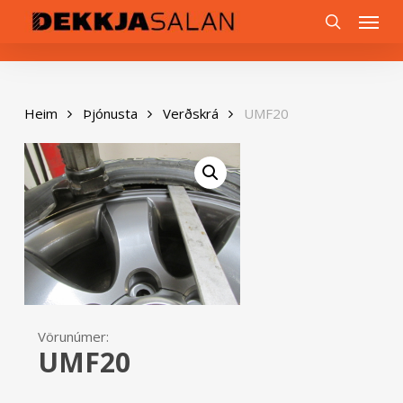
Skip
0
Menu
to
search
main
content
Heim
Þjónusta
Verðskrá
UMF20
Vörunúmer:
UMF20