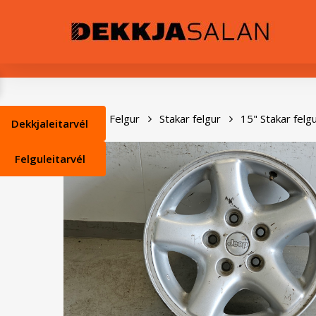
Skip
0
to
main
content
Heim
Felgur
Stakar felgur
15" Stakar felg
Dekkjaleitarvél
Felguleitarvél