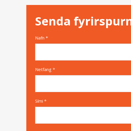
Senda fyrirspur
Nafn *
Netfang *
Sími *