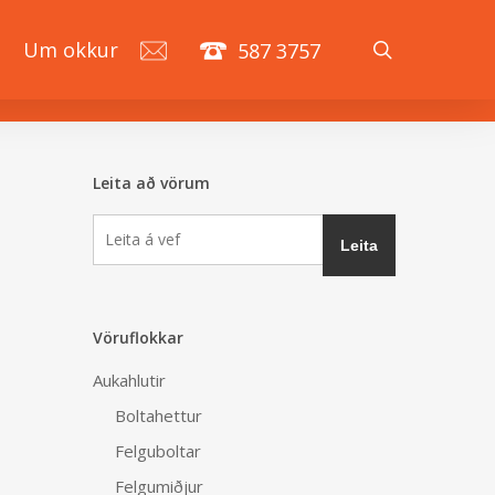
search
á
Um okkur
587 3757
Leita að vörum
Vöruflokkar
Aukahlutir
Boltahettur
Felguboltar
Felgumiðjur