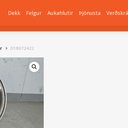
Dekk
Felgur
Aukahlutir
Þjónusta
Verðskr
ur
D18072422