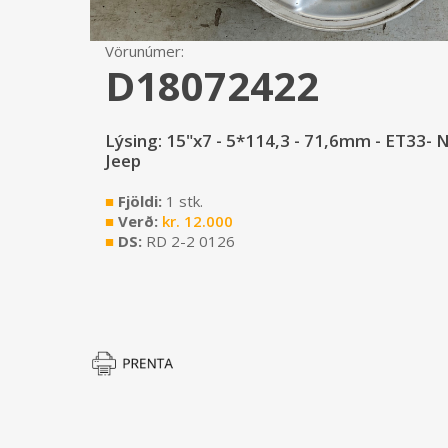
Vörunúmer:
D18072422
Lýsing: 15"x7 - 5*114,3 - 71,6mm - ET33- 
Jeep
■
Fjöldi:
1 stk.
■
Verð:
kr.
12.000
■
DS:
RD 2-2 0126