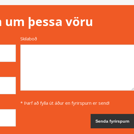
n um þessa vöru
Skilaboð
* Þarf að fylla út áður en fyrirspurn er send!