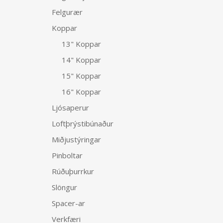
Felgurær
Koppar
13" Koppar
14" Koppar
15" Koppar
16" Koppar
Ljósaperur
Loftþrýstibúnaður
Miðjustýringar
Pinboltar
Rúðuþurrkur
Slöngur
Spacer-ar
Verkfæri