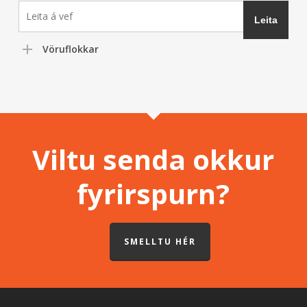
Vöruflokkar
Viltu senda okkur
fyrirspurn?
SMELLTU HÉR