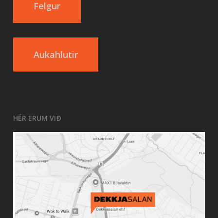
Felgur
Aukahlutir
HÉR ERUM VIÐ