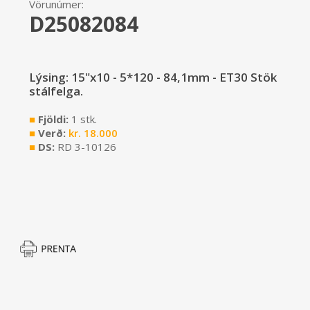
Vörunúmer:
D25082084
Lýsing: 15"x10 - 5*120 - 84,1mm - ET30 Stök
stálfelga.
■
Fjöldi:
1 stk.
■
Verð:
kr.
18.000
■
DS:
RD 3-10126