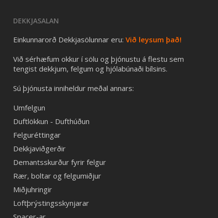
DEKKJASALAN
Einkunnarorð Dekkjasölunnar eru:
Við leysum það!
Við sérhæfum okkur í sölu og þjónustu á flestu sem
tengist dekkjum, felgum og hjólabúnaði bílsins.
Sú þjónusta inniheldur meðal annars:
Umfelgun
Duftlökkun - Dufthúðun
Felguréttingar
Dekkjaviðgerðir
Demantsskurður fyrir felgur
Rær, boltar og felgumiðjur
Miðjuhringir
Loftþrýstingsskynjarar
Spacer-ar