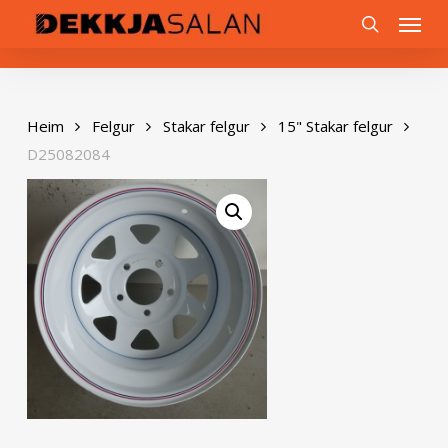
Skip
0
Menu
to
search
main
content
Heim
Felgur
Stakar felgur
15" Stakar felgur
D25082084