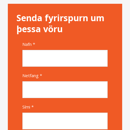
Senda fyrirspurn um
þessa vöru
Nafn *
Alternative
Netfang *
Sími *