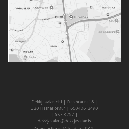
Dekkjasalan ehf | Dalshrauni 16 |
220 Hafnafjörður | 650406-2490
| 587 3757 |
dekkjasalan@dekkjasalan.is
Opnunartímar: Virka daga 8:00-