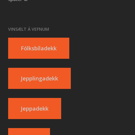
VINSÆLT Á VEFNUM
Fólksbíladekk
Jepplingadekk
Jeppadekk