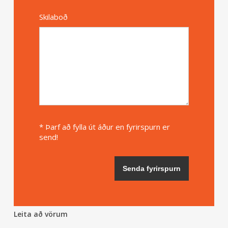
Skilaboð
* Þarf að fylla út áður en fyrirspurn er
send!
Leita að vörum