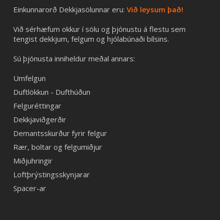
Einkunnarorð Dekkjasölunnar eru:
Við leysum það!
Við sérhæfum okkur í sölu og þjónustu á flestu sem
tengist dekkjum, felgum og hjólabúnaði bílsins.
Sú þjónusta inniheldur meðal annars:
Umfelgun
Duftlökkun - Dufthúðun
Felguréttingar
Dekkjaviðgerðir
Demantsskurður fyrir felgur
Rær, boltar og felgumiðjur
Miðjuhringir
Loftþrýstingsskynjarar
Spacer-ar