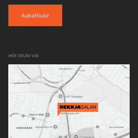
Aukahlutir
HÉR ERUM VIÐ