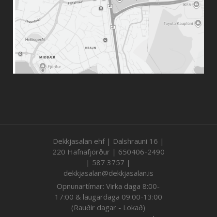
Dekkjasalan ehf | Dalshrauni 16 |
220 Hafnafjörður | 650406-2490
| 587 3757 |
dekkjasalan@dekkjasalan.is
Opnunartímar: Virka daga 8:00-
17:00 & laugardaga 09:00-13:00
(Rauðir dagar - Lokað)