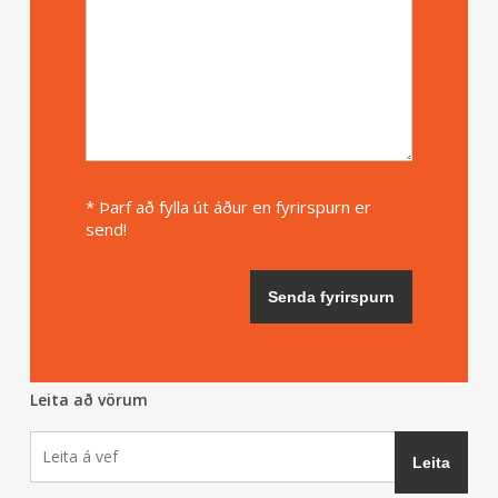
* Þarf að fylla út áður en fyrirspurn er
send!
Leita að vörum