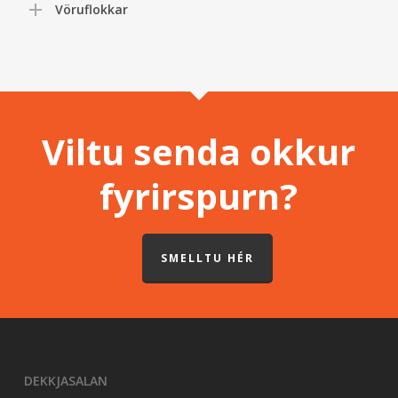
Vöruflokkar
Viltu senda okkur
fyrirspurn?
SMELLTU HÉR
DEKKJASALAN