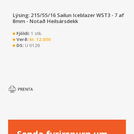
Lýsing: 215/55/16 Sailun Iceblazer WST3 - 7 af
8mm - Notað Heilsársdekk
■
Fjöldi:
1 stk.
■
Verð:
kr.
12.000
■
DS:
U 0126