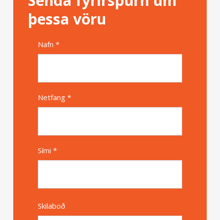
Senda fyrirspurn um
þessa vöru
Nafn *
Alternative
Netfang *
Sími *
Skilaboð