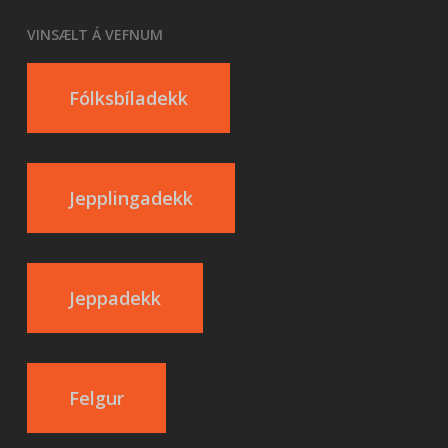
VINSÆLT Á VEFNUM
Fólksbíladekk
Jepplingadekk
Jeppadekk
Felgur