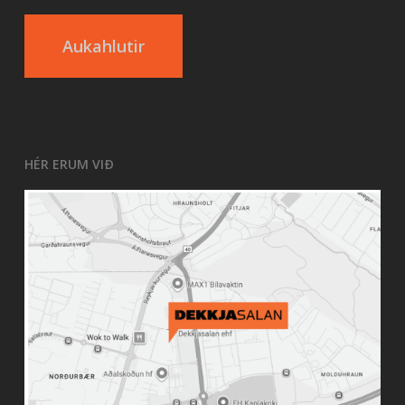
Aukahlutir
HÉR ERUM VIÐ