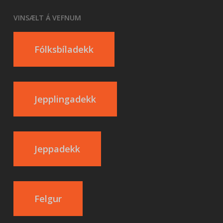
VINSÆLT Á VEFNUM
Fólksbíladekk
Jepplingadekk
Jeppadekk
Felgur