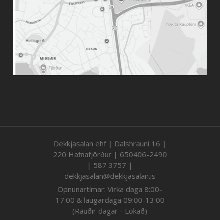
Dekkjasalan ehf | Dalshrauni 16 |
220 Hafnafjörður | 650406-2490
| 587 3757 |
dekkjasalan@dekkjasalan.is
Opnunartímar: Virka daga 8:00-
17:00 & laugardaga 09:00-13:00
(Rauðir dagar - Lokað)