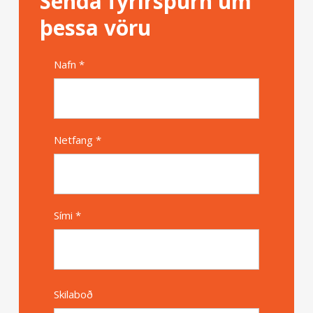
Senda fyrirspurn um
þessa vöru
Nafn *
Alternative
Netfang *
Sími *
Skilaboð