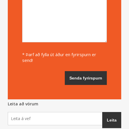
* Þarf að fylla út áður en fyrirspurn er
send!
Leita að vörum