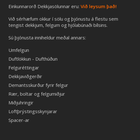
Einkunnarorð Dekkjasölunnar eru:
Við leysum það!
Við sérhæfum okkur í sölu og þjónustu á flestu sem
tengist dekkjum, felgum og hjólabúnaði bílsins.
Sú þjónusta inniheldur meðal annars:
Umfelgun
Duftlökkun - Dufthúðun
Felguréttingar
Dekkjaviðgerðir
Demantsskurður fyrir felgur
Rær, boltar og felgumiðjur
Miðjuhringir
Loftþrýstingsskynjarar
Spacer-ar