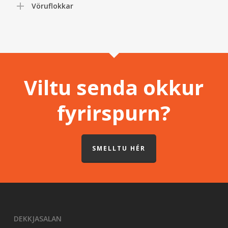
Vöruflokkar
Viltu senda okkur
fyrirspurn?
SMELLTU HÉR
DEKKJASALAN