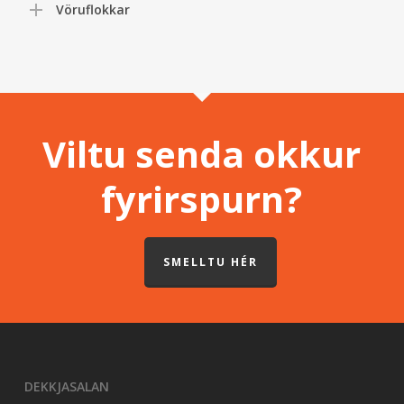
Vöruflokkar
Viltu senda okkur
fyrirspurn?
SMELLTU HÉR
DEKKJASALAN