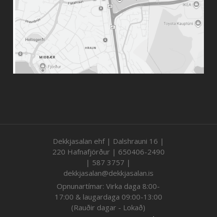
Dekkjasalan ehf | Dalshrauni 16 |
220 Hafnafjörður | 650406-2490
| 587 3757 |
dekkjasalan@dekkjasalan.is
Opnunartímar: Virka daga 8:00-
17:00 & laugardaga 09:00-13:00
(Rauðir dagar - Lokað)