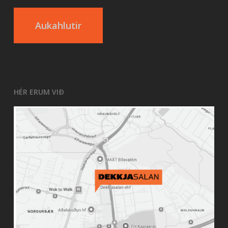
Aukahlutir
HÉR ERUM VIÐ