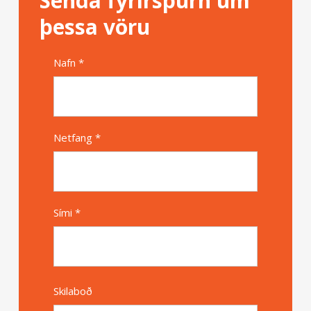
Senda fyrirspurn um
þessa vöru
Nafn *
Alternative
Netfang *
Sími *
Skilaboð