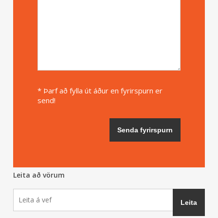
* Þarf að fylla út áður en fyrirspurn er
send!
Leita að vörum