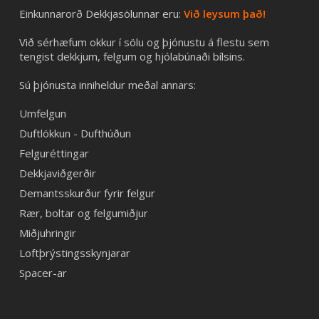
Einkunnarorð Dekkjasölunnar eru:
Við leysum það!
Við sérhæfum okkur í sölu og þjónustu á flestu sem
tengist dekkjum, felgum og hjólabúnaði bílsins.
Sú þjónusta inniheldur meðal annars:
Umfelgun
Duftlökkun - Dufthúðun
Felguréttingar
Dekkjaviðgerðir
Demantsskurður fyrir felgur
Rær, boltar og felgumiðjur
Miðjuhringir
Loftþrýstingsskynjarar
Spacer-ar