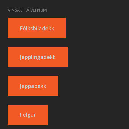
VINSÆLT Á VEFNUM
Fólksbíladekk
Jepplingadekk
Jeppadekk
Felgur