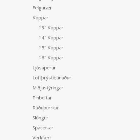
Felgurær
Koppar
13" Koppar
14" Koppar
15" Koppar
16" Koppar
Ljósaperur
Loftþrýstibúnaður
Miðjustýringar
Pinboltar
Rúðuþurrkur
Slöngur
Spacer-ar
Verkfæri