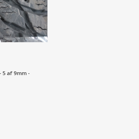
- 5 af 9mm -