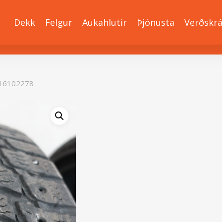
Dekk
Felgur
Aukahlutir
Þjónusta
Verðskr
16102278