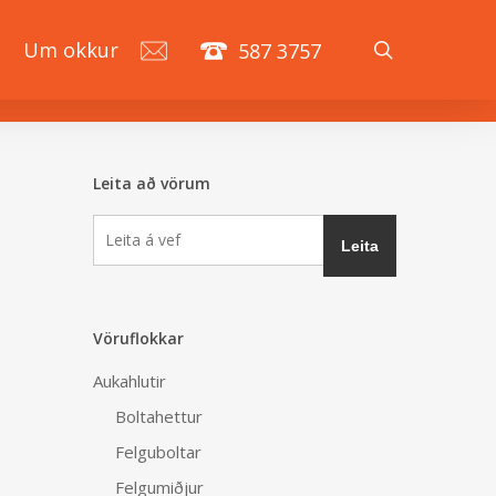
search
á
Um okkur
587 3757
Leita að vörum
Vöruflokkar
Aukahlutir
Boltahettur
Felguboltar
Felgumiðjur