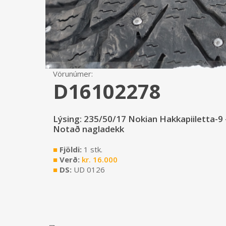
Vörunúmer:
D16102278
Lýsing: 235/50/17 Nokian Hakkapiiletta-9 
Notað nagladekk
■
Fjöldi:
1 stk.
■
Verð:
kr.
16.000
■
DS:
UD 0126