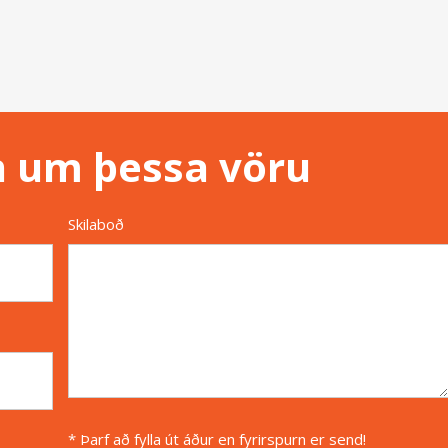
n um þessa vöru
Skilaboð
* Þarf að fylla út áður en fyrirspurn er send!