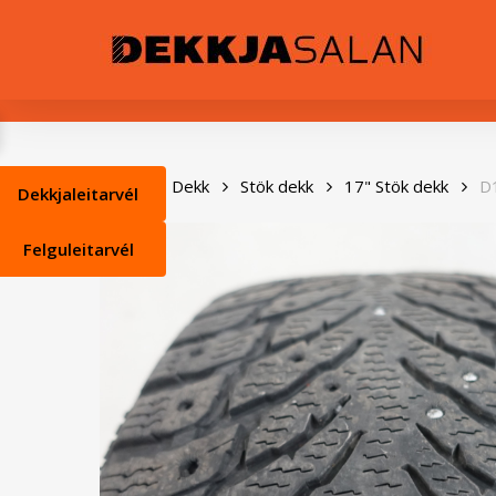
Skip
0
to
main
content
Heim
Dekk
Stök dekk
17" Stök dekk
D
Dekkjaleitarvél
Felguleitarvél