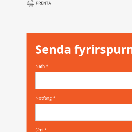
Senda fyrirspur
Nafn *
Netfang *
Sími *