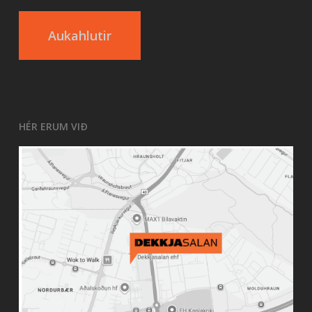
Aukahlutir
HÉR ERUM VIÐ