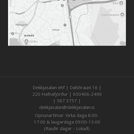
Dekkjasalan ehf | Dalshrauni 16 |
220 Hafnafjörður | 650406-2490
| 587 3757 |
dekkjasalan@dekkjasalan.is
Opnunartímar: Virka daga 8:00-
17:00 & laugardaga 09:00-13:00
(Rauðir dagar - Lokað)