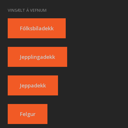
VINSÆLT Á VEFNUM
Fólksbíladekk
Jepplingadekk
Jeppadekk
Felgur