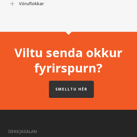
Vöruflokkar
Viltu senda okkur
fyrirspurn?
SMELLTU HÉR
DEKKJASALAN