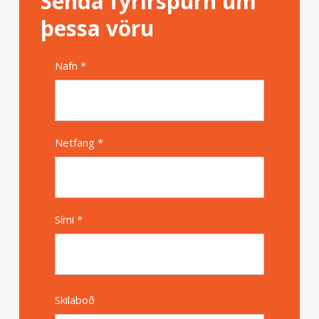
Senda fyrirspurn um
þessa vöru
Nafn *
Alternative
Netfang *
Sími *
Skilaboð