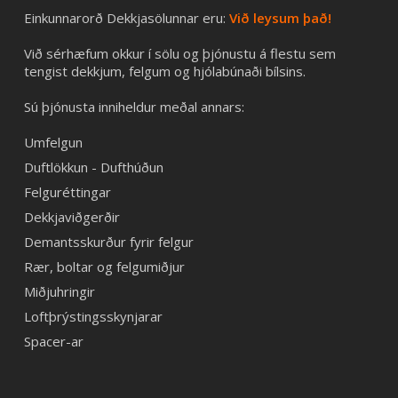
Einkunnarorð Dekkjasölunnar eru:
Við leysum það!
Við sérhæfum okkur í sölu og þjónustu á flestu sem
tengist dekkjum, felgum og hjólabúnaði bílsins.
Sú þjónusta inniheldur meðal annars:
Umfelgun
Duftlökkun - Dufthúðun
Felguréttingar
Dekkjaviðgerðir
Demantsskurður fyrir felgur
Rær, boltar og felgumiðjur
Miðjuhringir
Loftþrýstingsskynjarar
Spacer-ar