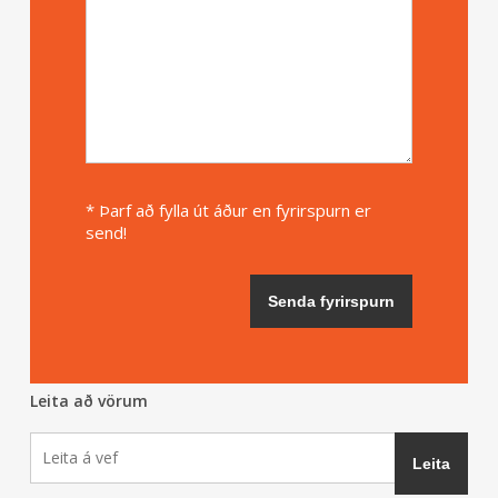
* Þarf að fylla út áður en fyrirspurn er
send!
Leita að vörum