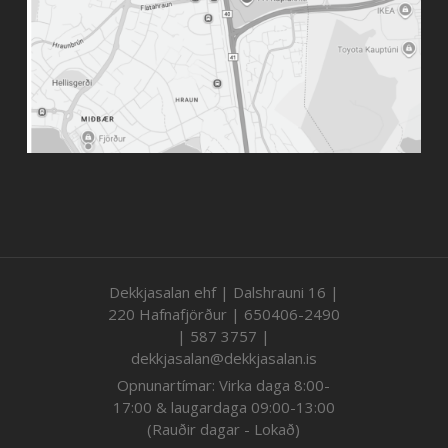
Dekkjasalan ehf | Dalshrauni 16 |
220 Hafnafjörður | 650406-2490
| 587 3757 |
dekkjasalan@dekkjasalan.is
Opnunartímar: Virka daga 8:00-
17:00 & laugardaga 09:00-13:00
(Rauðir dagar - Lokað)