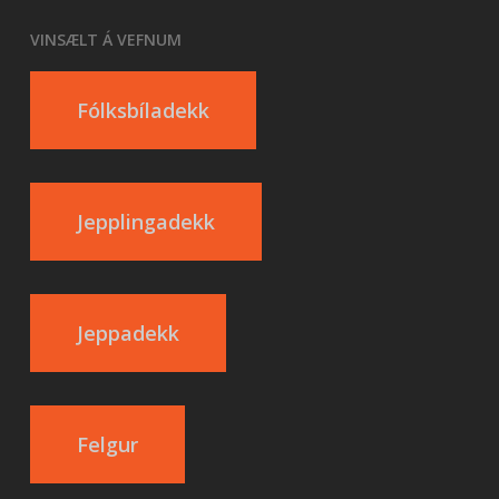
VINSÆLT Á VEFNUM
Fólksbíladekk
Jepplingadekk
Jeppadekk
Felgur