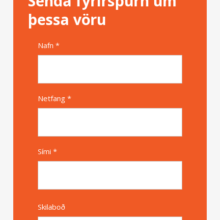
Senda fyrirspurn um
þessa vöru
Nafn *
Alternative
Netfang *
Sími *
Skilaboð