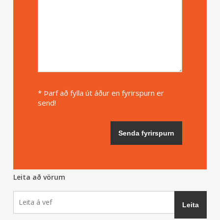
* Þarf að fylla út áður en fyrirspurn er
send!
Leita að vörum