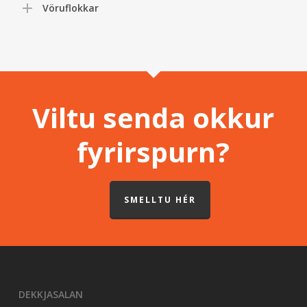
Vöruflokkar
Viltu senda okkur
fyrirspurn?
SMELLTU HÉR
DEKKJASALAN