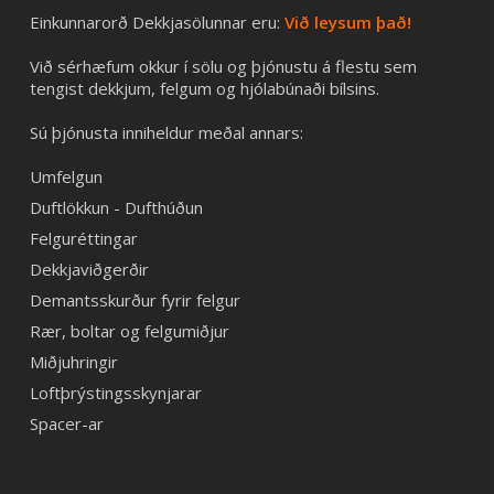
Einkunnarorð Dekkjasölunnar eru:
Við leysum það!
Við sérhæfum okkur í sölu og þjónustu á flestu sem
tengist dekkjum, felgum og hjólabúnaði bílsins.
Sú þjónusta inniheldur meðal annars:
Umfelgun
Duftlökkun - Dufthúðun
Felguréttingar
Dekkjaviðgerðir
Demantsskurður fyrir felgur
Rær, boltar og felgumiðjur
Miðjuhringir
Loftþrýstingsskynjarar
Spacer-ar