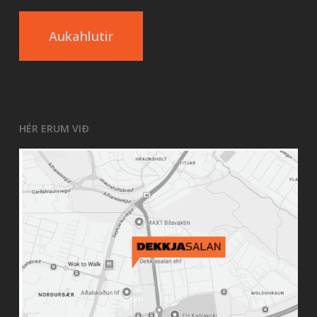
Aukahlutir
HÉR ERUM VIÐ