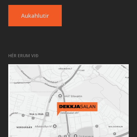
Aukahlutir
HÉR ERUM VIÐ