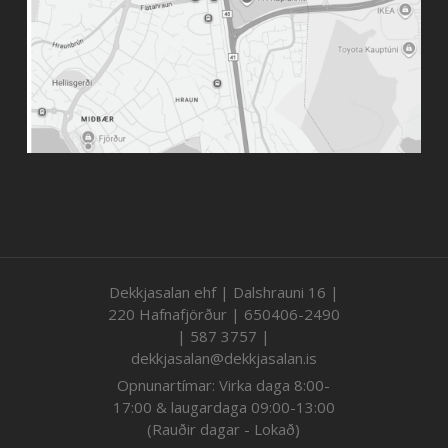
Dekkjasalan ehf | Dalshrauni 16 |
220 Hafnafjörður | 650406-2490
| 587 3757 |
dekkjasalan@dekkjasalan.is
Opnunartímar: Virka daga 8:00-
17:00 & laugardaga 09:00-13:00
(Rauðir dagar - Lokað)