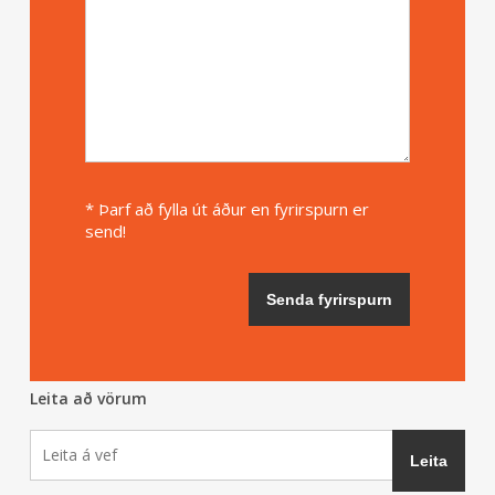
* Þarf að fylla út áður en fyrirspurn er
send!
Leita að vörum