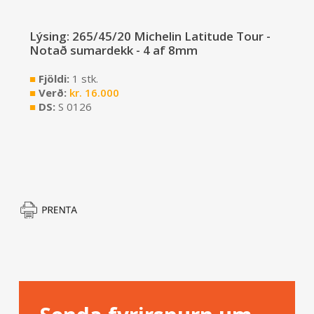
Lýsing: 265/45/20 Michelin Latitude Tour -
Notað sumardekk - 4 af 8mm
■
Fjöldi:
1 stk.
■
Verð:
kr.
16.000
■
DS:
S 0126