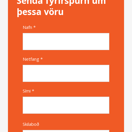
Senda fyrirspurn um
þessa vöru
Nafn *
Alternative
Netfang *
Sími *
Skilaboð