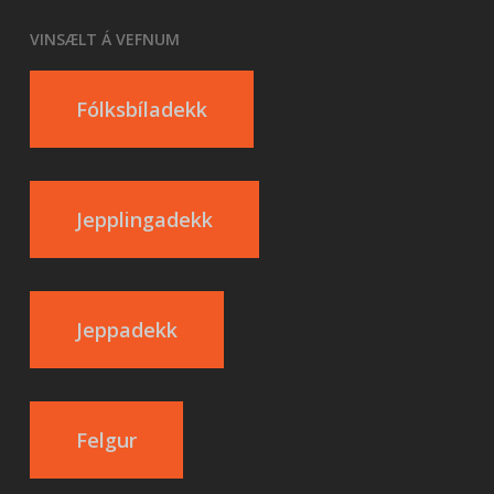
VINSÆLT Á VEFNUM
Fólksbíladekk
Jepplingadekk
Jeppadekk
Felgur