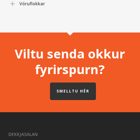
Vöruflokkar
Viltu senda okkur
fyrirspurn?
SMELLTU HÉR
DEKKJASALAN