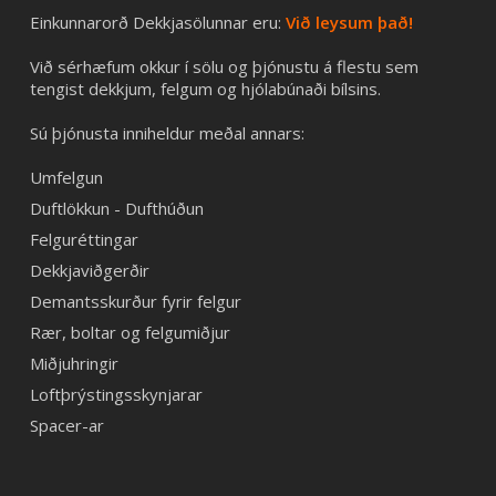
Einkunnarorð Dekkjasölunnar eru:
Við leysum það!
Við sérhæfum okkur í sölu og þjónustu á flestu sem
tengist dekkjum, felgum og hjólabúnaði bílsins.
Sú þjónusta inniheldur meðal annars:
Umfelgun
Duftlökkun - Dufthúðun
Felguréttingar
Dekkjaviðgerðir
Demantsskurður fyrir felgur
Rær, boltar og felgumiðjur
Miðjuhringir
Loftþrýstingsskynjarar
Spacer-ar