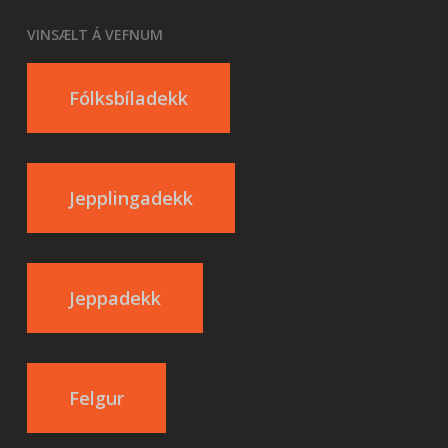
VINSÆLT Á VEFNUM
Fólksbíladekk
Jepplingadekk
Jeppadekk
Felgur