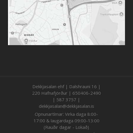
Dekkjasalan ehf | Dalshrauni 16 |
220 Hafnafjörður | 650406-2490
| 587 3757 |
dekkjasalan@dekkjasalan.is
Opnunartímar: Virka daga 8:00-
17:00 & laugardaga 09:00-13:00
(Rauðir dagar - Lokað)