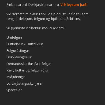
Einkunnarorð Dekkjasölunnar eru:
Við leysum það!
Við sérhæfum okkur í sölu og þjónustu á flestu sem
tengist dekkjum, felgum og hjólabúnaði bílsins.
Sú þjónusta inniheldur meðal annars:
Umfelgun
Duftlökkun - Dufthúðun
Felguréttingar
Dekkjaviðgerðir
Demantsskurður fyrir felgur
Rær, boltar og felgumiðjur
Miðjuhringir
Loftþrýstingsskynjarar
Spacer-ar