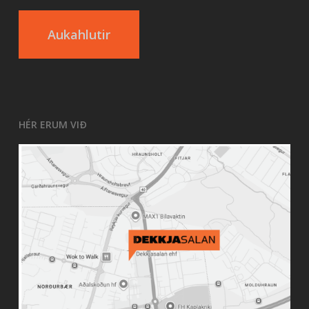
Aukahlutir
HÉR ERUM VIÐ