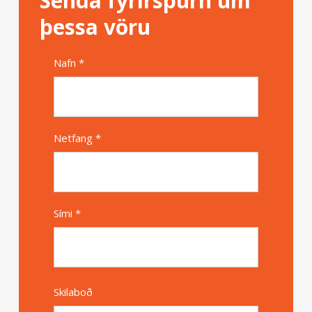
Senda fyrirspurn um
þessa vöru
Nafn *
Alternative
Netfang *
Sími *
Skilaboð