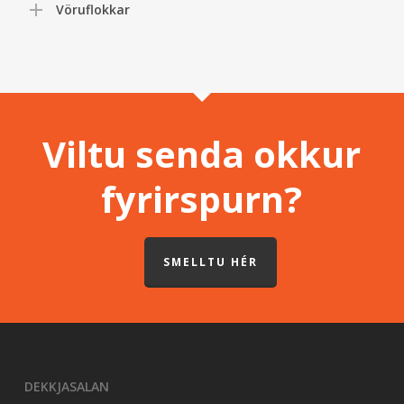
Vöruflokkar
Viltu senda okkur
fyrirspurn?
SMELLTU HÉR
DEKKJASALAN