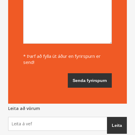
* Þarf að fylla út áður en fyrirspurn er
send!
Leita að vörum