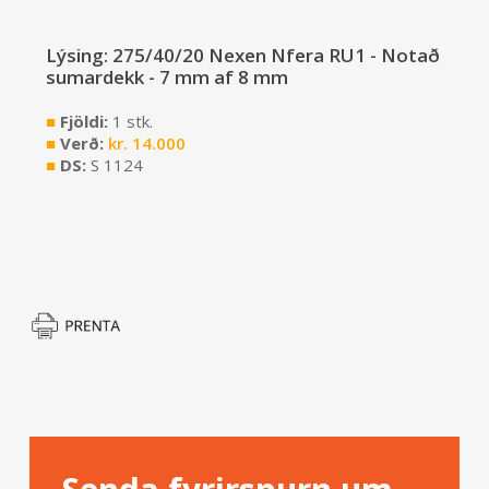
Lýsing: 275/40/20 Nexen Nfera RU1 - Notað
sumardekk - 7 mm af 8 mm
■
Fjöldi:
1 stk.
■
Verð:
kr.
14.000
■
DS:
S 1124