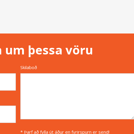
n um þessa vöru
Skilaboð
* Þarf að fylla út áður en fyrirspurn er send!