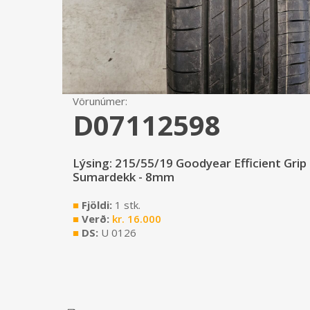
Vörunúmer:
D07112598
Lýsing: 215/55/19 Goodyear Efficient Grip
Sumardekk - 8mm
■
Fjöldi:
1 stk.
■
Verð:
kr.
16.000
■
DS:
U 0126