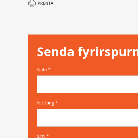
Senda fyrirspur
Nafn *
Netfang *
Sími *