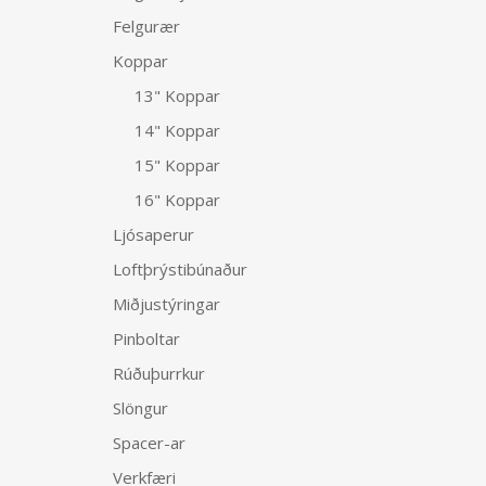
Felgurær
Koppar
13" Koppar
14" Koppar
15" Koppar
16" Koppar
Ljósaperur
Loftþrýstibúnaður
Miðjustýringar
Pinboltar
Rúðuþurrkur
Slöngur
Spacer-ar
Verkfæri