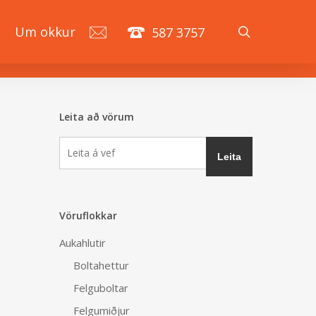
search
á
Um okkur
587 3757
Leita að vörum
Vöruflokkar
Aukahlutir
Boltahettur
Felguboltar
Felgumiðjur