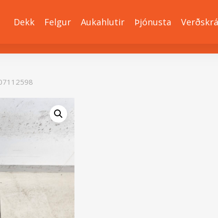
Dekk
Felgur
Aukahlutir
Þjónusta
Verðskr
07112598