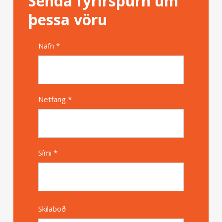
Senda fyrirspurn um
þessa vöru
Nafn *
Alternative
Netfang *
Sími *
Skilaboð