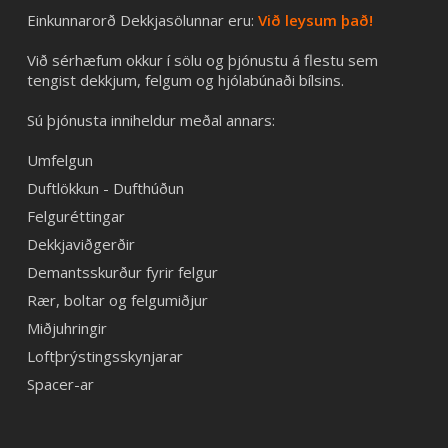
Einkunnarorð Dekkjasölunnar eru:
Við leysum það!
Við sérhæfum okkur í sölu og þjónustu á flestu sem
tengist dekkjum, felgum og hjólabúnaði bílsins.
Sú þjónusta inniheldur meðal annars:
Umfelgun
Duftlökkun - Dufthúðun
Felguréttingar
Dekkjaviðgerðir
Demantsskurður fyrir felgur
Rær, boltar og felgumiðjur
Miðjuhringir
Loftþrýstingsskynjarar
Spacer-ar