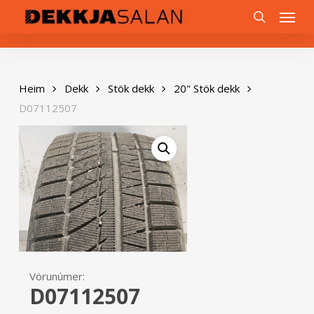
Skip
0
Menu
to
search
main
content
Heim
Dekk
Stök dekk
20" Stök dekk
D07112507
Vörunúmer:
D07112507