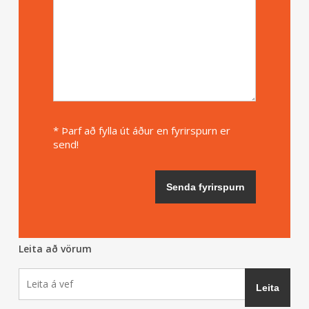
* Þarf að fylla út áður en fyrirspurn er
send!
Leita að vörum