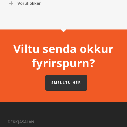
Vöruflokkar
Viltu senda okkur
fyrirspurn?
SMELLTU HÉR
DEKKJASALAN