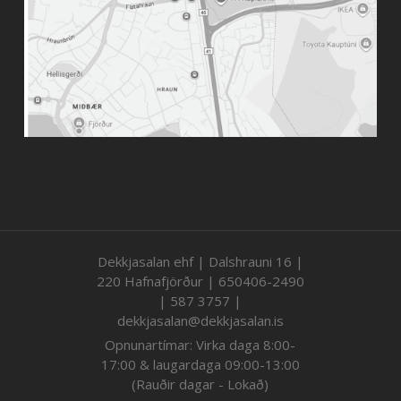
Dekkjasalan ehf | Dalshrauni 16 |
220 Hafnafjörður | 650406-2490
| 587 3757 |
dekkjasalan@dekkjasalan.is
Opnunartímar: Virka daga 8:00-
17:00 & laugardaga 09:00-13:00
(Rauðir dagar - Lokað)