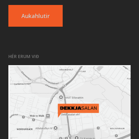
Aukahlutir
HÉR ERUM VIÐ