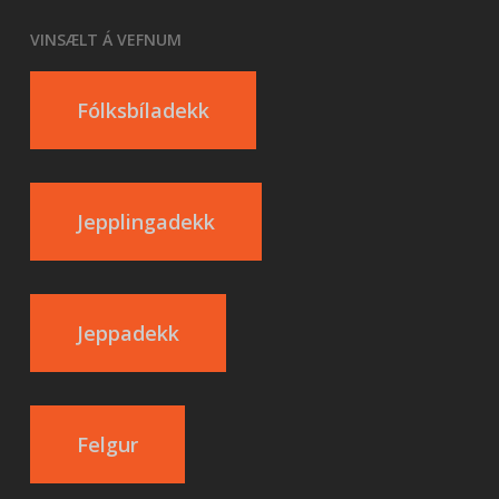
VINSÆLT Á VEFNUM
Fólksbíladekk
Jepplingadekk
Jeppadekk
Felgur