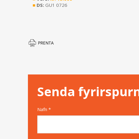
■
DS:
GU1 0726
Senda fyrirspur
Nafn *