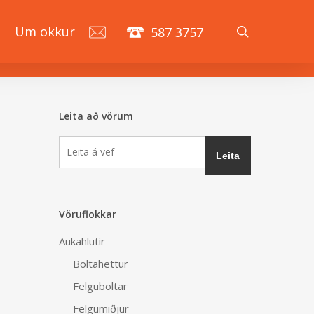
search
á
Um okkur
587 3757
Leita að vörum
Vöruflokkar
Aukahlutir
Boltahettur
Felguboltar
Felgumiðjur