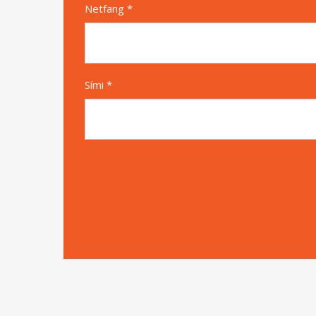
Netfang *
Sími *