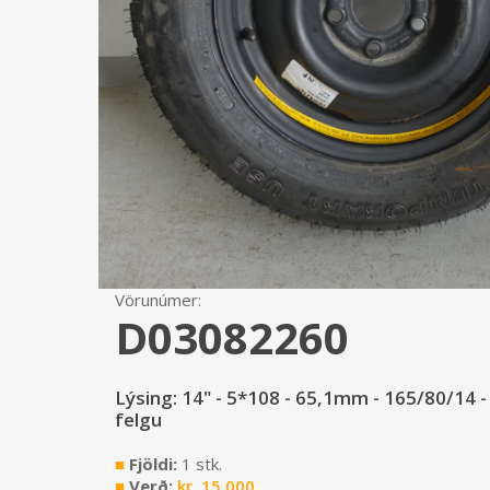
Vörunúmer:
D03082260
Lýsing: 14" - 5*108 - 65,1mm - 165/80/14 
felgu
■
Fjöldi:
1 stk.
■
Verð:
kr.
15.000