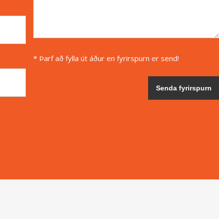
* Þarf að fylla út áður en fyrirspurn er send!