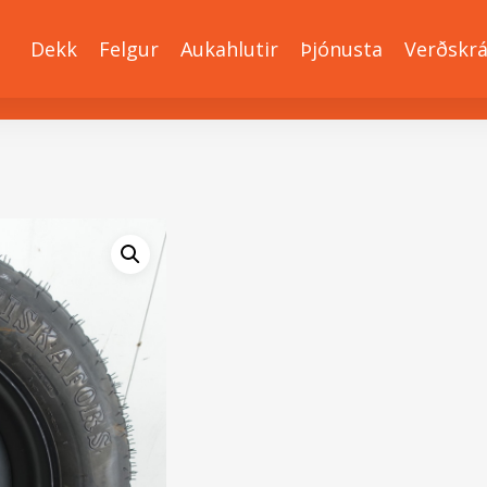
Dekk
Felgur
Aukahlutir
Þjónusta
Verðskr