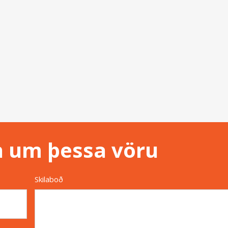
n um þessa vöru
Skilaboð