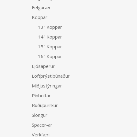
Felgurær
Koppar
13" Koppar
14" Koppar
15" Koppar
16" Koppar
Ljósaperur
Loftþrýstibúnaður
Miðjustýringar
Pinboltar
Rúðuþurrkur
Slöngur
Spacer-ar
Verkfæri