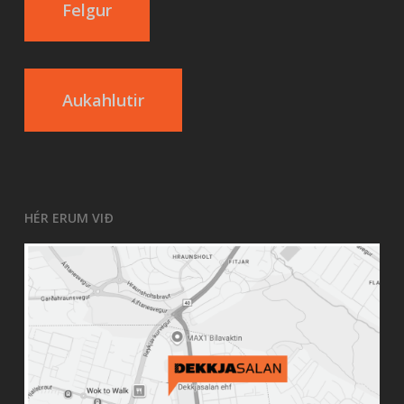
Felgur
Aukahlutir
HÉR ERUM VIÐ