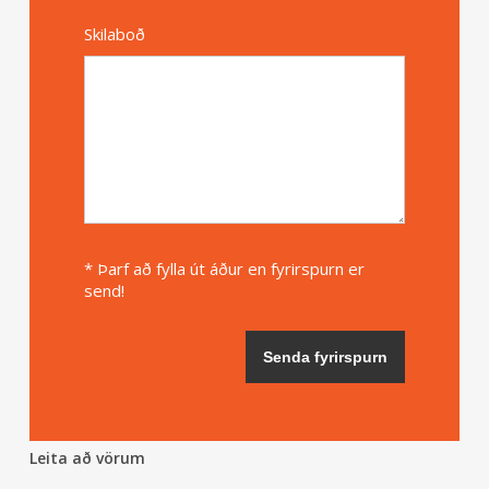
Skilaboð
* Þarf að fylla út áður en fyrirspurn er
send!
Leita að vörum