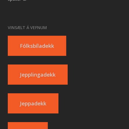
VINSÆLT Á VEFNUM
Fólksbíladekk
Jepplingadekk
Jeppadekk