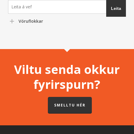
Vöruflokkar
Viltu senda okkur
fyrirspurn?
SMELLTU HÉR