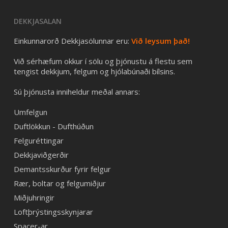
DEKKJASALAN
Einkunnarorð Dekkjasölunnar eru:
Við leysum það!
Við sérhæfum okkur í sölu og þjónustu á flestu sem
tengist dekkjum, felgum og hjólabúnaði bílsins.
Sú þjónusta inniheldur meðal annars:
Umfelgun
Duftlökkun - Dufthúðun
Felguréttingar
Dekkjaviðgerðir
Demantsskurður fyrir felgur
Rær, boltar og felgumiðjur
Miðjuhringir
Loftþrýstingsskynjarar
Spacer-ar