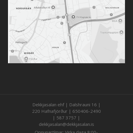
Dekkjasalan ehf | Dalshrauni 16 |
220 Hafnafjörður | 650406-2490
| 587 3757 |
dekkjasalan@dekkjasalan.is
Opnunartímar: Virka daga 8:00-