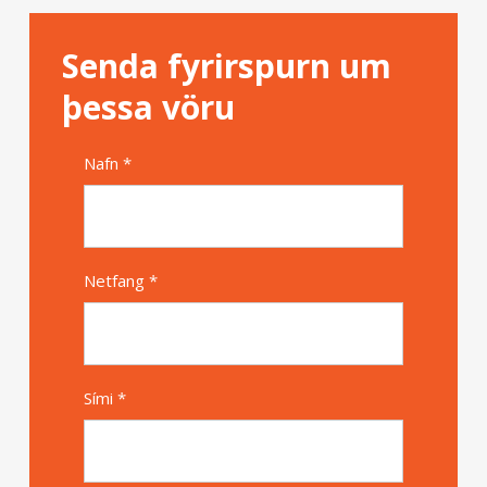
Senda fyrirspurn um
þessa vöru
Nafn *
Alternative
Netfang *
Sími *