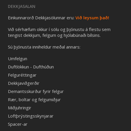
DEKKJASALAN
Einkunnarorð Dekkjasölunnar eru:
Við leysum það!
Við sérhæfum okkur í sölu og þjónustu á flestu sem
tengist dekkjum, felgum og hjólabúnaði bílsins.
Sú þjónusta inniheldur meðal annars:
Umfelgun
Duftlökkun - Dufthúðun
Felguréttingar
Dekkjaviðgerðir
Demantsskurður fyrir felgur
Rær, boltar og felgumiðjur
Miðjuhringir
Loftþrýstingsskynjarar
Spacer-ar