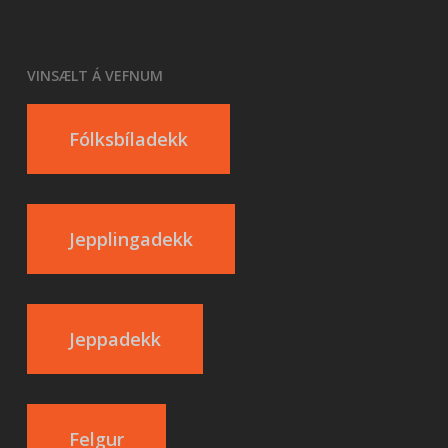
VINSÆLT Á VEFNUM
Fólksbíladekk
Jepplingadekk
Jeppadekk
Felgur