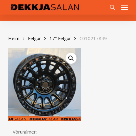
Skip
0
Menu
to
search
main
content
Heim
Felgur
17" Felgur
C010217849
Vörunúmer: