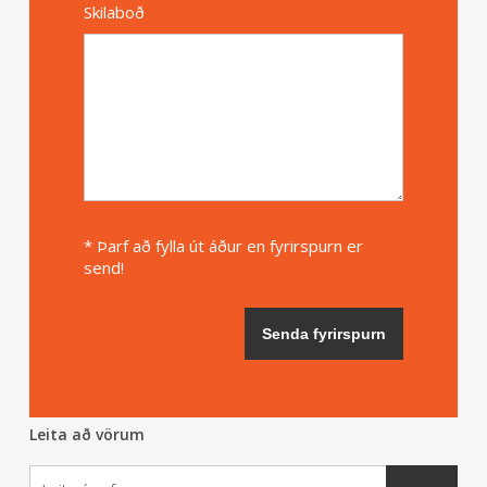
Skilaboð
* Þarf að fylla út áður en fyrirspurn er
send!
Leita að vörum