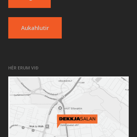
Aukahlutir
HÉR ERUM VIÐ