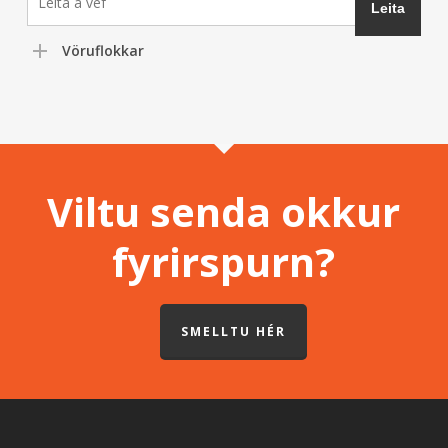
Vöruflokkar
Viltu senda okkur
fyrirspurn?
SMELLTU HÉR