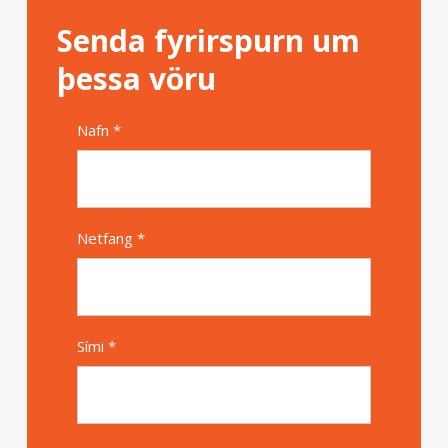
Senda fyrirspurn um
þessa vöru
Nafn *
Alternative
Netfang *
Sími *