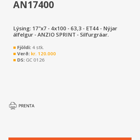
AN17400
Lýsing: 17"x7 - 4x100 - 63,3 - ET44 - Nýjar
álfelgur - ANZIO SPRINT - Silfurgráar.
■
Fjöldi:
4 stk.
■
Verð:
kr.
120.000
■
DS:
GC 0126