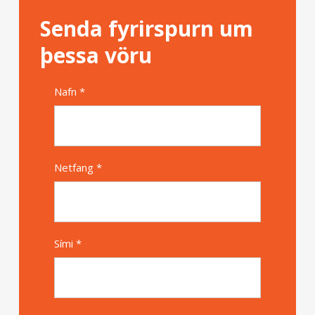
Senda fyrirspurn um
þessa vöru
Nafn *
Alternative
Netfang *
Sími *