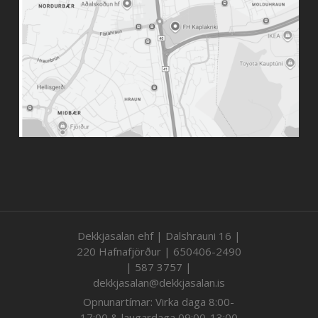
Dekkjasalan ehf | Dalshrauni 16 |
220 Hafnafjörður | 650406-2490
| 587 3757 |
dekkjasalan@dekkjasalan.is
Opnunartímar: Virka daga 8:00-
17:00 & laugardaga 09:00-13:00