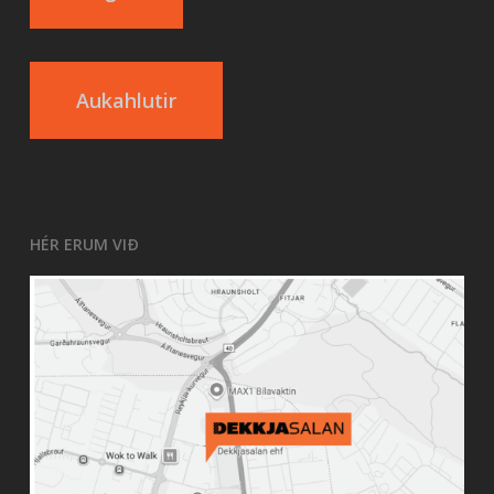
Aukahlutir
HÉR ERUM VIÐ