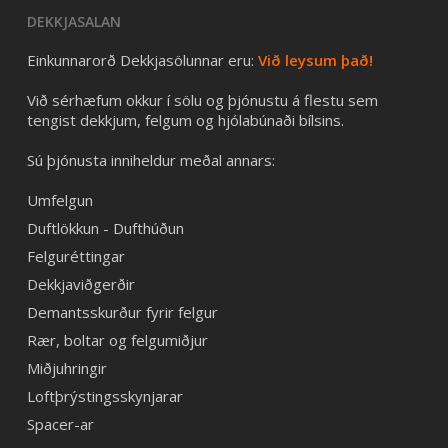
DEKKJASALAN
Einkunnarorð Dekkjasölunnar eru:
Við leysum það!
Við sérhæfum okkur í sölu og þjónustu á flestu sem
tengist dekkjum, felgum og hjólabúnaði bílsins.
Sú þjónusta inniheldur meðal annars:
Umfelgun
Duftlökkun - Dufthúðun
Felguréttingar
Dekkjaviðgerðir
Demantsskurður fyrir felgur
Rær, boltar og felgumiðjur
Miðjuhringir
Loftþrýstingsskynjarar
Spacer-ar