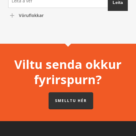
Vöruflokkar
Viltu senda okkur
fyrirspurn?
SMELLTU HÉR