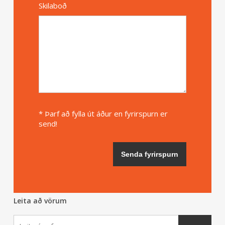
Skilaboð
* Þarf að fylla út áður en fyrirspurn er
send!
Leita að vörum