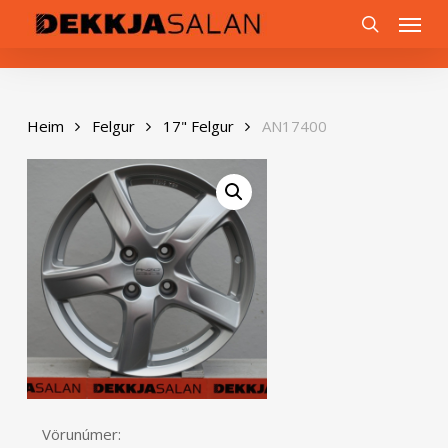
Skip
0
Menu
to
search
main
content
Heim
Felgur
17" Felgur
AN17400
Vörunúmer: