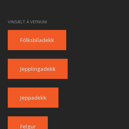
VINSÆLT Á VEFNUM
Fólksbíladekk
Jepplingadekk
Jeppadekk
Felgur