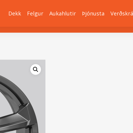
Dekk
Felgur
Aukahlutir
Þjónusta
Verðskr