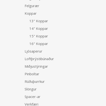
Felgurær
Koppar
13" Koppar
14" Koppar
15" Koppar
16" Koppar
Ljósaperur
Loftþrýstibúnaður
Miðjustýringar
Pinboltar
Rúðuþurrkur
Slöngur
Spacer-ar
Verkfæri