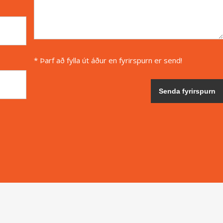
* Þarf að fylla út áður en fyrirspurn er send!