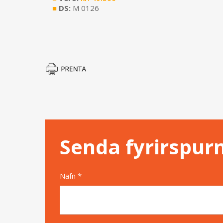
■
DS:
M 0126
Senda fyrirspur
Nafn *