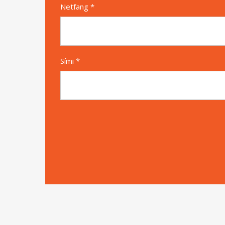
Netfang *
Sími *