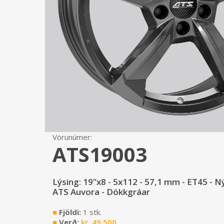
Vörunúmer:
ATS19003
Lýsing: 19"x8 - 5x112 - 57,1 mm - ET45 - Ný
ATS Auvora - Dökkgráar
■
Fjöldi:
1 stk.
■
Verð:
kr.
49.500