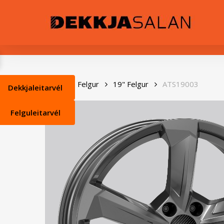
Skip
0
to
main
content
Heim
Felgur
19" Felgur
ATS19003
Dekkjaleitarvél
Felguleitarvél