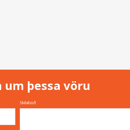
n um þessa vöru
Skilaboð