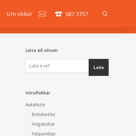
search
á
Um okkur
587 3757
Leita að vörum
Vöruflokkar
Aukahlutir
Boltahettur
Felguboltar
Felgumiðjur