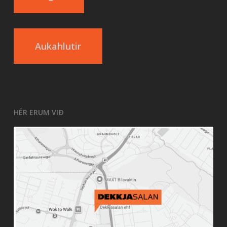
Aukahlutir
HÉR ERUM VIÐ