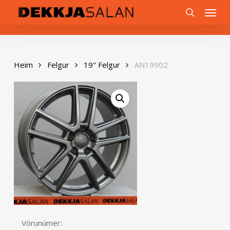
Skip
0
Menu
to
search
main
content
Heim
Felgur
19" Felgur
AN19902
Vörunúmer: