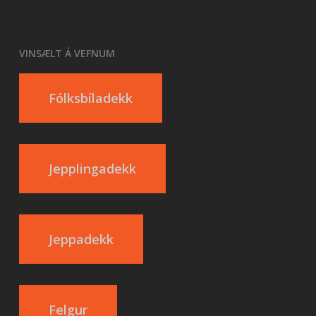
VINSÆLT Á VEFNUM
Fólksbíladekk
Jepplingadekk
Jeppadekk
Felgur