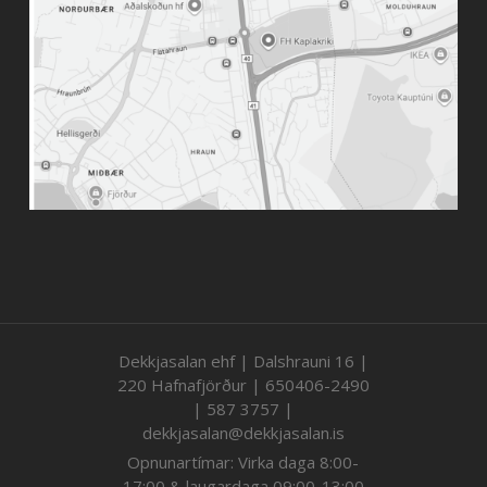
Dekkjasalan ehf | Dalshrauni 16 |
220 Hafnafjörður | 650406-2490
| 587 3757 |
dekkjasalan@dekkjasalan.is
Opnunartímar: Virka daga 8:00-
17:00 & laugardaga 09:00-13:00