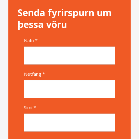
Senda fyrirspurn um
þessa vöru
Nafn *
Alternative
Netfang *
Sími *