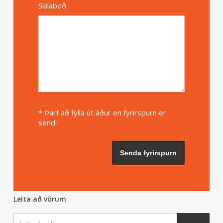
Skilaboð
* Þarf að fylla út áður en fyrirspurn er
send!
Leita að vörum