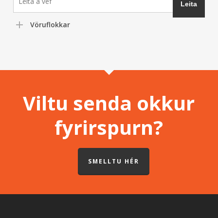
Vöruflokkar
Viltu senda okkur
fyrirspurn?
SMELLTU HÉR