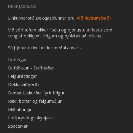
DEKKJASALAN
Einkunnarorð Dekkjasölunnar eru:
Við leysum það!
Við sérhæfum okkur í sölu og þjónustu á flestu sem
tengist dekkjum, felgum og hjólabúnaði bílsins.
Sú þjónusta inniheldur meðal annars:
Umfelgun
Duftlökkun - Dufthúðun
Felguréttingar
Dekkjaviðgerðir
Demantsskurður fyrir felgur
Rær, boltar og felgumiðjur
Miðjuhringir
Loftþrýstingsskynjarar
Spacer-ar