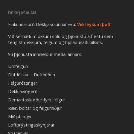
DEKKJASALAN
Einkunnarorð Dekkjasölunnar eru:
Við leysum það!
Við sérhæfum okkur í sölu og þjónustu á flestu sem
tengist dekkjum, felgum og hjólabúnaði bílsins.
Sú þjónusta inniheldur meðal annars:
Umfelgun
Duftlökkun - Dufthúðun
Felguréttingar
Dekkjaviðgerðir
Demantsskurður fyrir felgur
Rær, boltar og felgumiðjur
Miðjuhringir
Loftþrýstingsskynjarar
Spacer-ar