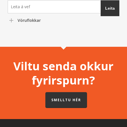
Vöruflokkar
Viltu senda okkur
fyrirspurn?
SMELLTU HÉR