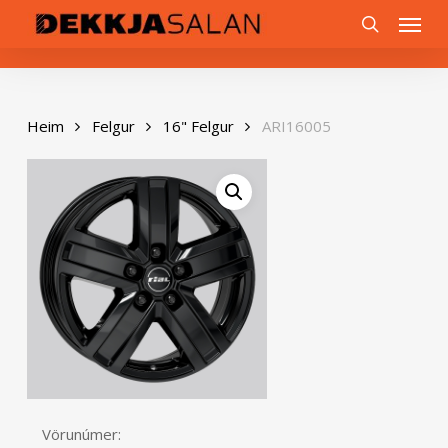
Skip
0
Menu
to
search
main
content
Heim
Felgur
16" Felgur
ARI16005
Vörunúmer: