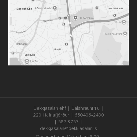
Dekkjasalan ehf | Dalshrauni 16 |
220 Hafnafjörður | 650406-2490
| 587 3757 |
dekkjasalan@dekkjasalan.is
Opnunartímar: Virka daga 8:00-