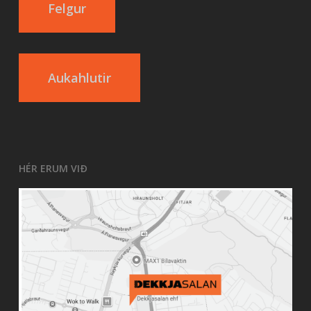
Felgur
Aukahlutir
HÉR ERUM VIÐ