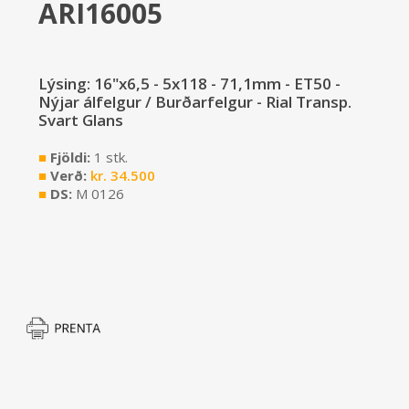
ARI16005
Lýsing: 16"x6,5 - 5x118 - 71,1mm - ET50 -
Nýjar álfelgur / Burðarfelgur - Rial Transp.
Svart Glans
■
Fjöldi:
1 stk.
■
Verð:
kr.
34.500
■
DS:
M 0126