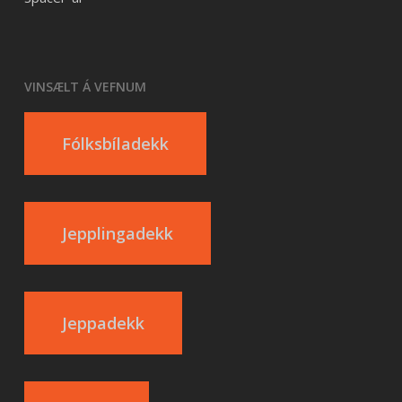
VINSÆLT Á VEFNUM
Fólksbíladekk
Jepplingadekk
Jeppadekk