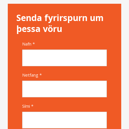
Senda fyrirspurn um
þessa vöru
Nafn *
Alternative
Netfang *
Sími *