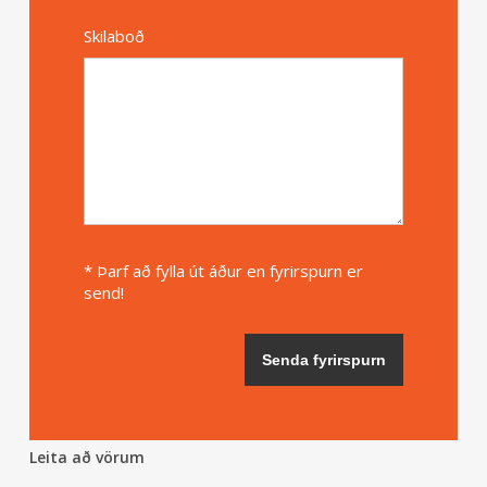
Skilaboð
* Þarf að fylla út áður en fyrirspurn er
send!
Leita að vörum