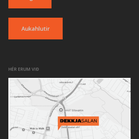
Aukahlutir
HÉR ERUM VIÐ