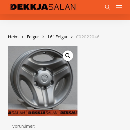
Skip
0
Menu
to
search
main
content
Heim
Felgur
16" Felgur
C02022046
Vörunúmer: