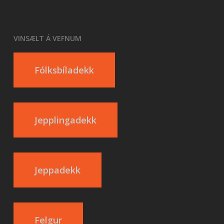
VINSÆLT Á VEFNUM
Fólksbíladekk
Jepplingadekk
Jeppadekk
Felgur