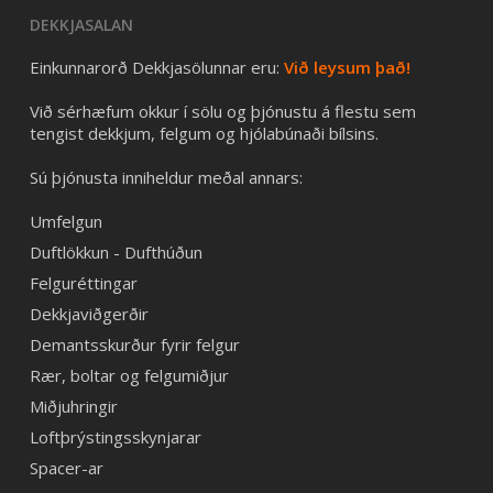
DEKKJASALAN
Einkunnarorð Dekkjasölunnar eru:
Við leysum það!
Við sérhæfum okkur í sölu og þjónustu á flestu sem
tengist dekkjum, felgum og hjólabúnaði bílsins.
Sú þjónusta inniheldur meðal annars:
Umfelgun
Duftlökkun - Dufthúðun
Felguréttingar
Dekkjaviðgerðir
Demantsskurður fyrir felgur
Rær, boltar og felgumiðjur
Miðjuhringir
Loftþrýstingsskynjarar
Spacer-ar