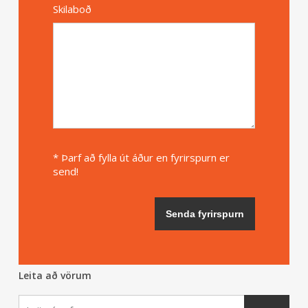
Skilaboð
* Þarf að fylla út áður en fyrirspurn er
send!
Leita að vörum