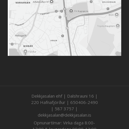
Dekkjasalan ehf | Dalshrauni 16 |
220 Hafnafjörður | 650406-2490
| 587 3757 |
dekkjasalan@dekkjasalan.is
Opnunartímar: Virka daga 8:00-