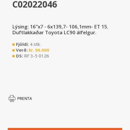
C02022046
Lýsing: 16"x7 - 6x139,7- 106,1mm- ET 15.
Duftlakkaðar Toyota LC90 álfelgur.
■
Fjöldi:
4 stk.
■
Verð:
kr.
96.000
■
DS:
RF 3-5 0126