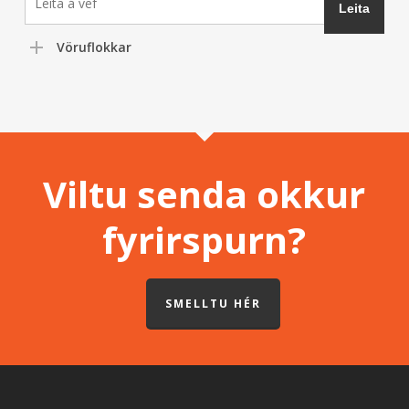
Vöruflokkar
Viltu senda okkur
fyrirspurn?
SMELLTU HÉR