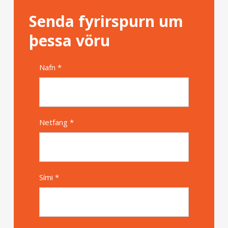
Senda fyrirspurn um
þessa vöru
Nafn *
Alternative
Netfang *
Sími *