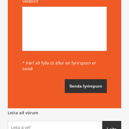
Skilaboð
* Þarf að fylla út áður en fyrirspurn er
send!
Leita að vörum