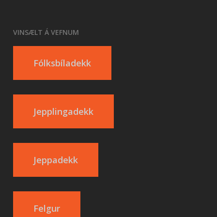
VINSÆLT Á VEFNUM
Fólksbíladekk
Jepplingadekk
Jeppadekk
Felgur