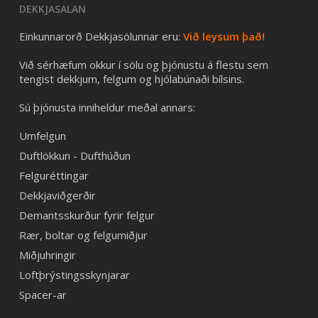
DEKKJASALAN
Einkunnarorð Dekkjasölunnar eru:
Við leysum það!
Við sérhæfum okkur í sölu og þjónustu á flestu sem
tengist dekkjum, felgum og hjólabúnaði bílsins.
Sú þjónusta inniheldur meðal annars:
Umfelgun
Duftlökkun - Dufthúðun
Felguréttingar
Dekkjaviðgerðir
Demantsskurður fyrir felgur
Rær, boltar og felgumiðjur
Miðjuhringir
Loftþrýstingsskynjarar
Spacer-ar