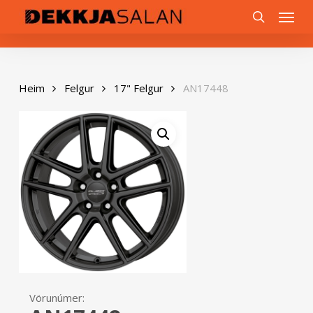
Skip
0
Menu
to
search
main
content
Heim
Felgur
17" Felgur
AN17448
Vörunúmer: