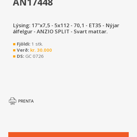
AN17448
Lýsing: 17"x7,5 - 5x112 - 70,1 - ET35 - Nýjar
álfelgur - ANZIO SPLIT - Svart mattar.
■
Fjöldi:
1 stk.
■
Verð:
kr.
30.000
■
DS:
GC 0726