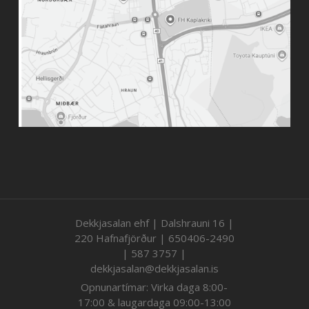
Dekkjasalan ehf | Dalshrauni 16 |
220 Hafnafjörður | 650406-2490
| 587 3757 |
dekkjasalan@dekkjasalan.is
Opnunartímar: Virka daga 8:00-
17:00 & laugardaga 09:00-13:00