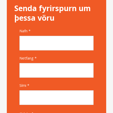
Senda fyrirspurn um
þessa vöru
Nafn *
Alternative
Netfang *
Sími *