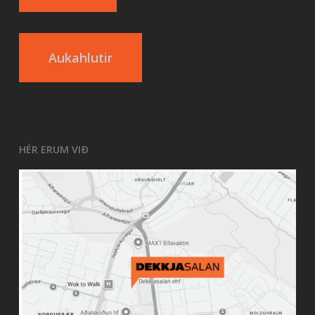
Aukahlutir
HÉR ERUM VIÐ