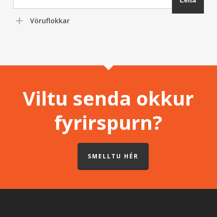
Vöruflokkar
Viltu senda okkur
fyrirspurn?
SMELLTU HÉR